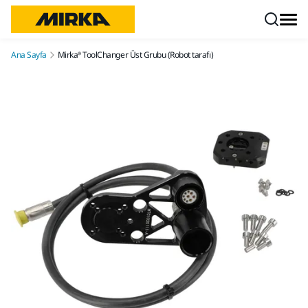
İçeriğe atla
Ana Sayfa
Mirka® ToolChanger Üst Grubu (Robot tarafı)