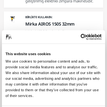
geliştirilmiş elektrikli zımpara makinesidir..
BIRLIKTE KULLANIN:
Mirka AIROS 150S 32mm
Mirka® AIROS, robot kullanımına yönelik
gelişmiş bir elektrikli zımparalama kafasıdır.
Mirka® AIROS 150S, şimdiye kadarki…
This website uses cookies
BIRLIKTE KULLANIN:
We use cookies to personalise content and ads, to
Mirka AIROS 350S 77mm
provide social media features and to analyse our traffic.
We also share information about your use of our site with
Mirka® AIROS, endüstriyel robotlara yönelik
our social media, advertising and analytics partners who
otomatik, entegre, rastgele yörüngeli bir
may combine it with other information that you’ve
zımpara makinesidir.
provided to them or that they’ve collected from your use
of their services.
BIRLIKTE KULLANIN: