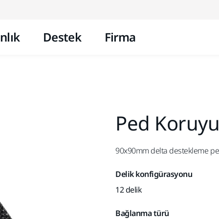
İçeriğe atla
nlık
Destek
Firma
Ped Koruyu
90x90mm delta destekleme ped
Delik konfigürasyonu
12 delik
Bağlanma türü