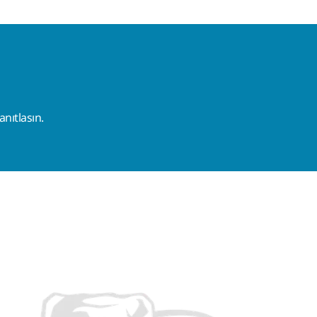
nıtlasın.