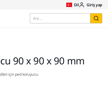
Dil
Giriş yap
Ara ...
cu 90 x 90 x 90 mm
leri için ped koruyucu.