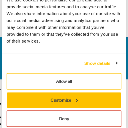
kapak & sistemleri, karıştırma çubukları, boya süzgeçleri,
provide social media features and to analyse our traffic.
pratik dispenserler ve bezler bulunur. Otomotiv tamir boyası
We also share information about your use of our site with
profesyonellerinin boya karıştırma ihtiyaçlarını karşılar.
our social media, advertising and analytics partners who
may combine it with other information that you’ve
provided to them or that they’ve collected from your use
of their services.
Bize Ulaşın
Daha fazla bilgi edinmek ister misiniz? Lütfen bizimle
iletişime geçin
ve uzman ekibimiz sorularınızı
Show details
yanıtlasın.
Allow all
Ürünler
Uzmanlık
Customize
Aksesuarlar ve Sarf
Sektörler
Malzemeler
Uygulamalar
Bütün Ürünler
Çözümler
Deny
Makineler