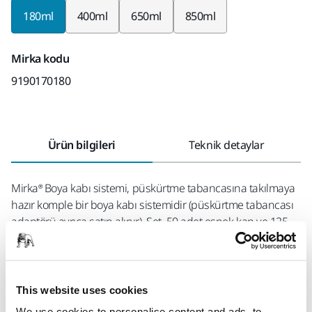
180ml
400ml
650ml
850ml
Mirka kodu
9190170180
Ürün bilgileri
Teknik detaylar
Mirka® Boya kabı sistemi, püskürtme tabancasına takılmaya
hazır komple bir boya kabı sistemidir (püskürtme tabancası
adaptörü ayrıca satın alınır). Set, 50 adet esnek kap ve 125
µm filtreli kapak, 20 adet tıpa, bir adet sert dış kap ve bir
adet kelepçeden oluşmaktadır. Tüm parçalar hem boyaya
hem de incelticiye karşı korozyona dayanıklıdır.
This website uses cookies
Mirka® Boya Karıştırma ürün yelpazesinde karıştırma kapları,
We use cookies to personalise content and ads, to