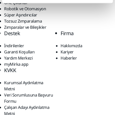
Öne Çıkanlar
Robotik ve Otomasyon
Süper Aşındırıcılar
Tozsuz Zımparalama
Zımparalar ve Bileşikler
Destek
Firma
İndirilenler
Hakkımızda
Garanti Koşulları
Kariyer
Yardım Merkezi
Haberler
myMirka app
KVKK
Kurumsal Aydınlatma
Metni
Veri Sorumlusuna Başvuru
Formu
Çalışan Adayı Aydınlatma
Metni