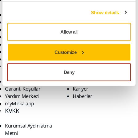
Aksesuarlar ve Sarf
Sektörler
Malzemeler
Uygulamalar
Show details
Bütün Ürünler
Çözümler
Makineler
Öne Çıkanlar
Allow all
Robotik ve Otomasyon
Süper Aşındırıcılar
Tozsuz Zımparalama
Customize
Zımparalar ve Bileşikler
Destek
Firma
Deny
İndirilenler
Hakkımızda
Garanti Koşulları
Kariyer
Yardım Merkezi
Haberler
myMirka app
KVKK
Kurumsal Aydınlatma
Metni