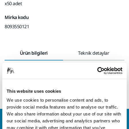
x50 adet
Mirka kodu
8093550121
Ürün bilgileri
Teknik detaylar
Yüzey finisajı için Quick Disk (Hızlı Disk). Diskin tipik TR (SL3)
montaj ve demontaj sistemi, üretkenliği artırmak için hızlıdır
ve çalışma süresini önemli ölçüde azaltır. Maksimum çalışma
hızı 19 000 rpm.
This website uses cookies
We use cookies to personalise content and ads, to
provide social media features and to analyse our traffic.
We also share information about your use of our site with
Bize Ulaşın
our social media, advertising and analytics partners who
Daha fazla bilgi edinmek ister misiniz? Lütfen bizimle
may combine it with other information that you’ve