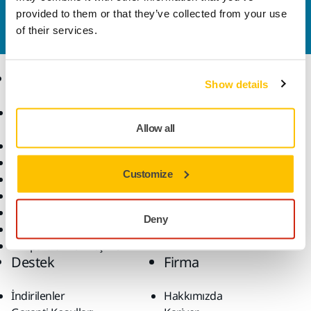
iletişime geçin
ve uzman ekibimiz sorularınızı
provided to them or that they’ve collected from your use
yanıtlasın.
of their services.
Ürünler
Uzmanlık
Show details
Aksesuarlar ve Sarf
Sektörler
Malzemeler
Uygulamalar
Allow all
Bütün Ürünler
Çözümler
Makineler
Customize
Öne Çıkanlar
Robotik ve Otomasyon
Süper Aşındırıcılar
Deny
Tozsuz Zımparalama
Zımparalar ve Bileşikler
Destek
Firma
İndirilenler
Hakkımızda