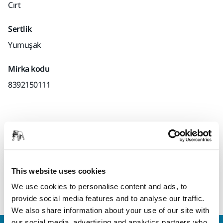
Cırt
Sertlik
Yumuşak
Mirka kodu
8392150111
Ürün bilgileri
Teknik detaylar
22 mm merkezi delikli ergonomik zımpara takozu. Net (elek)
This website uses cookies
zımparalarımız ve Polarstar disk zımparalarımız ile birlikte
sulu veya kuru zımparalama için kullanılması önerilir.
We use cookies to personalise content and ads, to
provide social media features and to analyse our traffic.
We also share information about your use of our site with
our social media, advertising and analytics partners who