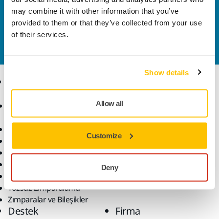
Bize Ulaşın
may combine it with other information that you’ve
Daha fazla bilgi edinmek ister misiniz? Lütfen bizimle
provided to them or that they’ve collected from your use
iletişime geçin
ve uzman ekibimiz sorularınızı
of their services.
yanıtlasın.
Show details
Ürünler
Uzmanlık
Allow all
Aksesuarlar ve Sarf
Sektörler
Malzemeler
Uygulamalar
Bütün Ürünler
Çözümler
Customize
Makineler
Öne Çıkanlar
Robotik ve Otomasyon
Deny
Süper Aşındırıcılar
Tozsuz Zımparalama
Zımparalar ve Bileşikler
Destek
Firma