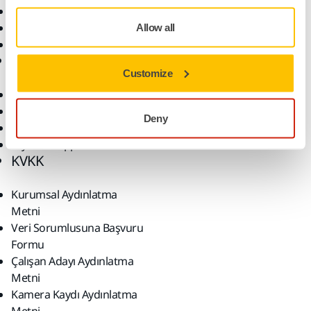
Süper Aşındırıcılar
Tozsuz Zımparalama
Allow all
Zımparalar ve Bileşikler
Destek
Firma
Customize
İndirilenler
Hakkımızda
Garanti Koşulları
Kariyer
Deny
Yardım Merkezi
Haberler
myMirka app
KVKK
Kurumsal Aydınlatma
Metni
Veri Sorumlusuna Başvuru
Formu
Çalışan Adayı Aydınlatma
Metni
Kamera Kaydı Aydınlatma