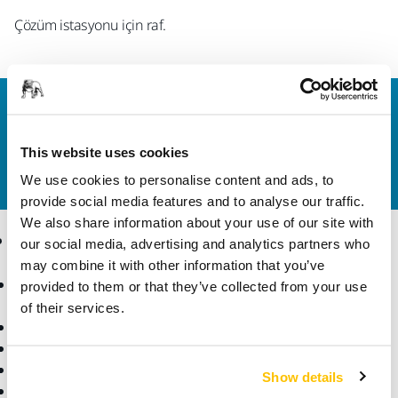
Çözüm istasyonu için raf.
Bize Ulaşın
Daha fazla bilgi edinmek ister misiniz? Lütfen bizimle
This website uses cookies
iletişime geçin
ve uzman ekibimiz sorularınızı
yanıtlasın.
We use cookies to personalise content and ads, to
provide social media features and to analyse our traffic.
We also share information about your use of our site with
Ürünler
Uzmanlık
our social media, advertising and analytics partners who
may combine it with other information that you’ve
Aksesuarlar ve Sarf
Sektörler
provided to them or that they’ve collected from your use
Malzemeler
Uygulamalar
of their services.
Bütün Ürünler
Çözümler
Makineler
Öne Çıkanlar
Show details
Robotik ve Otomasyon