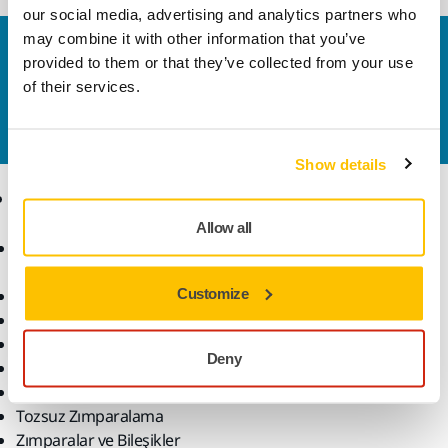
our social media, advertising and analytics partners who
may combine it with other information that you’ve
Bize Ulaşın
provided to them or that they’ve collected from your use
Daha fazla bilgi edinmek ister misiniz? Lütfen bizimle
of their services.
iletişime geçin
ve uzman ekibimiz sorularınızı
yanıtlasın.
Show details
Ürünler
Uzmanlık
Allow all
Aksesuarlar ve Sarf
Sektörler
Malzemeler
Uygulamalar
Customize
Bütün Ürünler
Çözümler
Makineler
Öne Çıkanlar
Deny
Robotik ve Otomasyon
Süper Aşındırıcılar
Tozsuz Zımparalama
Zımparalar ve Bileşikler