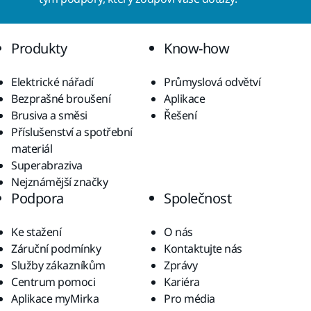
Produkty
Know-how
Elektrické nářadí
Průmyslová odvětví
Bezprašné broušení
Aplikace
Brusiva a směsi
Řešení
Příslušenství a spotřební
materiál
Superabraziva
Nejznámější značky
Podpora
Společnost
Ke stažení
O nás
Záruční podmínky
Kontaktujte nás
Služby zákazníkům
Zprávy
Centrum pomoci
Kariéra
Aplikace myMirka
Pro média