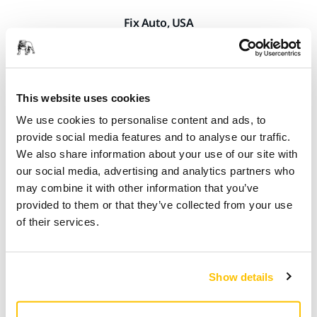
Fix Auto, USA
Bezprašná řešení společnosti Mirka
This website uses cookies
We use cookies to personalise content and ads, to
provide social media features and to analyse our traffic.
We also share information about your use of our site with
our social media, advertising and analytics partners who
may combine it with other information that you’ve
provided to them or that they’ve collected from your use
of their services.
Čistší dílna znamená zdravější zaměstnance a lepší
pracoviště.​ Marc Milot, manažer společnosti Fix Auto,
Show details
oceňuje, že karosárny společnosti jsou nyní bezprašné.