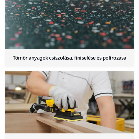
Tömör anyagok csiszolása, finiselése és polírozása