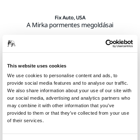
Fix Auto, USA
A Mirka pormentes megoldásai
This website uses cookies
We use cookies to personalise content and ads, to
provide social media features and to analyse our traffic.
We also share information about your use of our site with
our social media, advertising and analytics partners who
may combine it with other information that you’ve
provided to them or that they’ve collected from your use
A tisztább műhely egészségesebb alkalmazottakat és jobb
of their services.
munkahelyet jelent. Marc Milot, a Fix Auto menedzsere
nagyra értékeli, hogy karosszériaműhelyeik most már