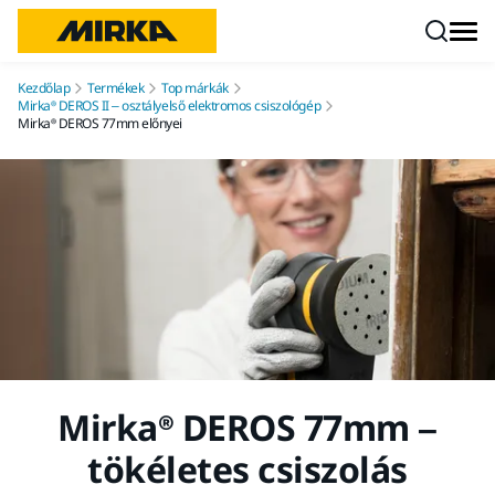
Ugrás a tartalomhoz
Kezdőlap
Termékek
Top márkák
Mirka® DEROS II – osztályelső elektromos csiszológép
Mirka® DEROS 77mm előnyei
Mirka® DEROS 77mm –
tökéletes csiszolás