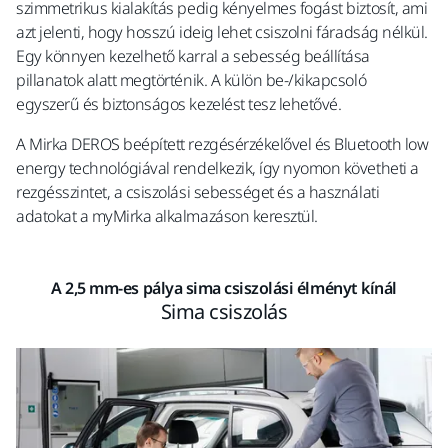
szimmetrikus kialakítás pedig kényelmes fogást biztosít, ami
azt jelenti, hogy hosszú ideig lehet csiszolni fáradság nélkül.
Egy könnyen kezelhető karral a sebesség beállítása
pillanatok alatt megtörténik. A külön be-/kikapcsoló
egyszerű és biztonságos kezelést tesz lehetővé.
A Mirka DEROS beépített rezgésérzékelővel és Bluetooth low
energy technológiával rendelkezik, így nyomon követheti a
rezgésszintet, a csiszolási sebességet és a használati
adatokat a myMirka alkalmazáson keresztül.
A 2,5 mm-es pálya sima csiszolási élményt kínál
Sima csiszolás