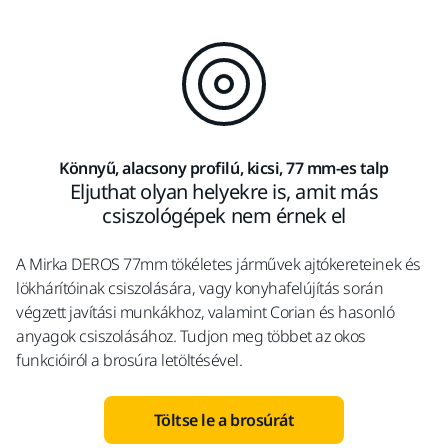
Könnyű, alacsony profilú, kicsi, 77 mm-es talp
Eljuthat olyan helyekre is, amit más
csiszológépek nem érnek el
A Mirka DEROS 77mm tökéletes járművek ajtókereteinek és
lökhárítóinak csiszolására, vagy konyhafelújítás során
végzett javítási munkákhoz, valamint Corian és hasonló
anyagok csiszolásához. Tudjon meg többet az okos
funkcióiról a brosúra letöltésével.
Töltse le a brosúrát