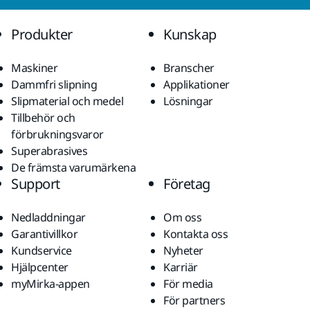
Produkter
Kunskap
Maskiner
Branscher
Dammfri slipning
Applikationer
Slipmaterial och medel
Lösningar
Tillbehör och
förbrukningsvaror
Superabrasives
De främsta varumärkena
Support
Företag
Nedladdningar
Om oss
Garantivillkor
Kontakta oss
Kundservice
Nyheter
Hjälpcenter
Karriär
myMirka-appen
För media
För partners