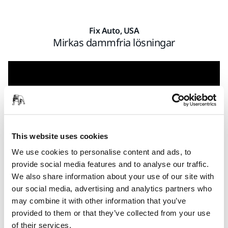
Fix Auto, USA
Mirkas dammfria lösningar
This website uses cookies
We use cookies to personalise content and ads, to
provide social media features and to analyse our traffic.
We also share information about your use of our site with
our social media, advertising and analytics partners who
En renare verkstad ger friskare medarbetare och en bättre
may combine it with other information that you’ve
arbetsmiljö. Marc Milot, chef hos Fix Auto gillar att deras
provided to them or that they’ve collected from your use
verkstäder nu är dammfria.
of their services.