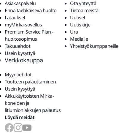
Asiakaspalvelu
Ota yhteyttä
Ennaltaehkäisevä huolto
Tietoa meistä
Lataukset
Uutiset
myMirka-sovellus
Uutiskirje
Premium Service Plan -
Ura
huoltosopimus
Medialle
Takuuehdot
Yhteistyökumppaneille
Usein kysyttyä
Verkkokauppa
Myyntiehdot
Tuotteen palauttaminen
Usein kysyttyä
Akkukäyttöisten Mirka-
koneiden ja
litiumioniakkujen palautus
Löydä meidät