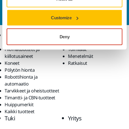
Haluatko tietää lisää?
Ota yhteyttä
ja asiantunteva
tiimimme vastaa kaikkiin kysymyksiisi.
Customize
Tuotteet
Osaaminen
Deny
Hiomatuotteet ja
Toimialat
kiillotusaineet
Menetelmät
Koneet
Ratkaisut
Pölytön hionta
Robottihionta ja
automaatio
Tarvikkeet ja oheistuotteet
Timantti- ja CBN-tuotteet
Huippumerkit
Kaikki tuotteet
Tuki
Yritys