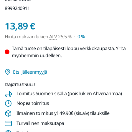
8999240911
Hinta mukaan lukien 
13,89 €
Hinta mukaan lukien
ALV
25,5 %
0 %
Tämä tuote on tilapäisesti loppu verkkokaupasta. Yritä
myöhemmin uudelleen.
Etsi jälleenmyyjä
TARJOTTU SINULLE
Toimitus Suomen sisällä (pois lukien Ahvenanmaa)
Nopea toimitus
Ilmainen toimitus yli 49.90€ (sis.alv) tilauksille
Turvallinen maksutapa