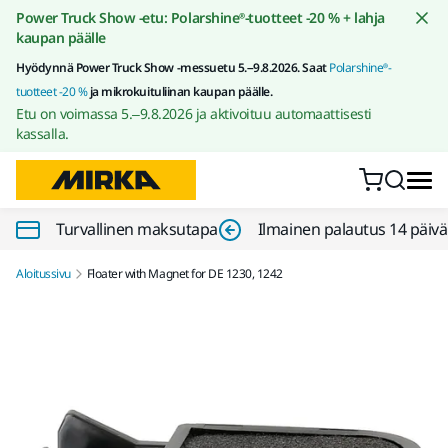
Siirry sisältöön
Power Truck Show -etu: Polarshine®-tuotteet -20 % + lahja
kaupan päälle
Hyödynnä Power Truck Show -messuetu 5.–9.8.2026. Saat
Polarshine®-
tuotteet -20 %
ja mikrokuituliinan kaupan päälle.
Etu on voimassa 5.–9.8.2026 ja aktivoituu automaattisesti
kassalla.
Turvallinen maksutapa
Ilmainen palautus 14 päiv
Aloitussivu
Floater with Magnet for DE 1230, 1242