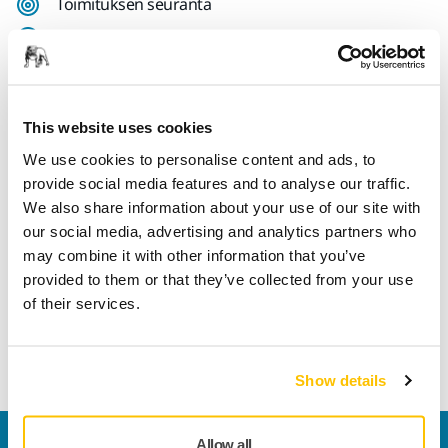
Toimituksen seuranta
Tee palautus helposti osoitteessa www.mirka.com/fi-
fi/tuki/palautuslomake/
This website uses cookies
Tekniset tiedot
We use cookies to personalise content and ads, to
provide social media features and to analyse our traffic.
We also share information about your use of our site with
Pituus
70 mm
our social media, advertising and analytics partners who
may combine it with other information that you’ve
Leveys
45 mm
provided to them or that they’ve collected from your use
of their services.
Show details
Allow all
Ota yhteyttä