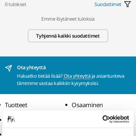
0 tulokset
Suodattimet
Emme löytäneet tuloksia
Tyhjennä kaikki suodattimet
Ota yhteyttä
Haluatko tietää lisää?
Ota yhteyttä
ja asiantunteva
tiimimme vastaa kaikkiin kysymyksiisi.
Tuotteet
Osaaminen
Hiomatuotteet ja
Toimialat
kiillotusaineet
Menetelmät
Koneet
Ratkaisut