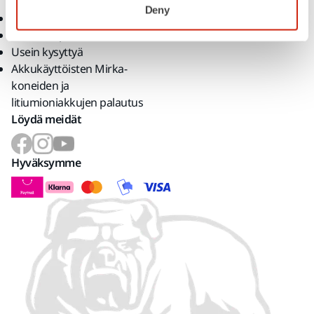
Deny
Myyntiehdot
Tuotteen palauttaminen
Usein kysyttyä
Akkukäyttöisten Mirka-
koneiden ja
litiumioniakkujen palautus
Löydä meidät
Hyväksymme