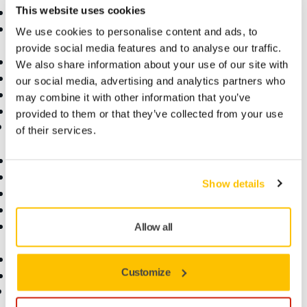
This website uses cookies
Pölytön hionta
Robottihionta ja
We use cookies to personalise content and ads, to
automaatio
provide social media features and to analyse our traffic.
Tarvikkeet ja oheistuotteet
We also share information about your use of our site with
Timantti- ja CBN-tuotteet
our social media, advertising and analytics partners who
Huippumerkit
may combine it with other information that you’ve
Kaikki tuotteet
provided to them or that they’ve collected from your use
Tuki
Yritys
of their services.
Asiakaspalvelu
Ota yhteyttä
Ennaltaehkäisevä huolto
Tietoa meistä
Show details
Lataukset
Uutiset
myMirka-sovellus
Uutiskirje
Premium Service Plan -
Ura
Allow all
huoltosopimus
Medialle
Takuuehdot
Yhteistyökumppaneille
Customize
Usein kysyttyä
Verkkokauppa