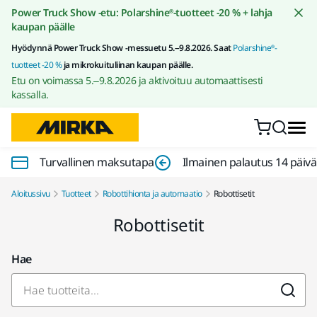
Siirry sisältöön
Power Truck Show -etu: Polarshine®-tuotteet -20 % + lahja
kaupan päälle
Hyödynnä Power Truck Show -messuetu 5.–9.8.2026. Saat
Polarshine®-
tuotteet -20 %
ja mikrokuituliinan kaupan päälle.
Etu on voimassa 5.–9.8.2026 ja aktivoituu automaattisesti
kassalla.
Turvallinen maksutapa
Ilmainen palautus 14 päiv
Aloitussivu
Tuotteet
Robottihionta ja automaatio
Robottisetit
Robottisetit
Hae