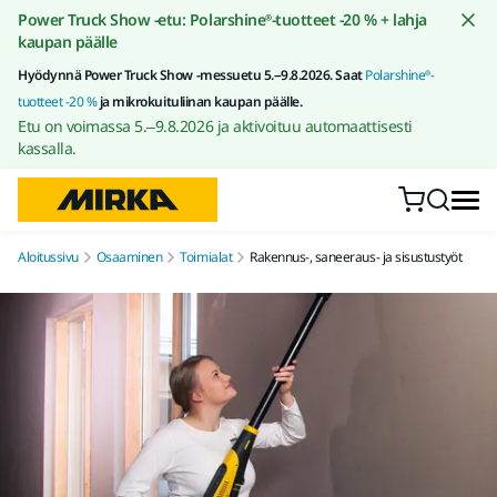
Siirry sisältöön
Power Truck Show -etu: Polarshine®-tuotteet -20 % + lahja
kaupan päälle
Hyödynnä Power Truck Show -messuetu 5.–9.8.2026. Saat
Polarshine®-
tuotteet -20 %
ja mikrokuituliinan kaupan päälle.
Etu on voimassa 5.–9.8.2026 ja aktivoituu automaattisesti
kassalla.
Aloitussivu
Osaaminen
Toimialat
Rakennus-, saneeraus- ja sisustustyöt