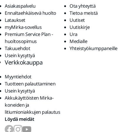
Asiakaspalvelu
Ota yhteyttä
Ennaltaehkäisevä huolto
Tietoa meistä
Lataukset
Uutiset
myMirka-sovellus
Uutiskirje
Premium Service Plan -
Ura
huoltosopimus
Medialle
Takuuehdot
Yhteistyökumppaneille
Usein kysyttyä
Verkkokauppa
Myyntiehdot
Tuotteen palauttaminen
Usein kysyttyä
Akkukäyttöisten Mirka-
koneiden ja
litiumioniakkujen palautus
Löydä meidät