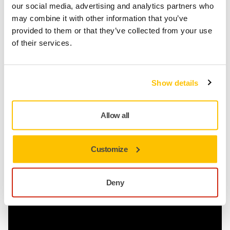
our social media, advertising and analytics partners who
pidempään samalla hiomatuotteella
may combine it with other information that you’ve
Laadukas viimeistely
– Hienompi hiomakuvio takaa
provided to them or that they’ve collected from your use
paremman tuloksen
of their services.
Show details
Lue lisää pölyttömästä hionnasta
Allow all
Ornamenttien tekijä ja koristemaalari, Ranska
Mirkan pölyttömät ratkaisut
Customize
Deny