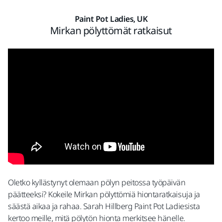
Paint Pot Ladies, UK
Mirkan pölyttömät ratkaisut
Oletko kyllästynyt olemaan pölyn peitossa työpäivän
päätteeksi? Kokeile Mirkan pölyttömiä hiontaratkaisuja ja
säästä aikaa ja rahaa. Sarah Hillberg Paint Pot Ladiesista
kertoo meille, mitä pölytön hionta merkitsee hänelle.