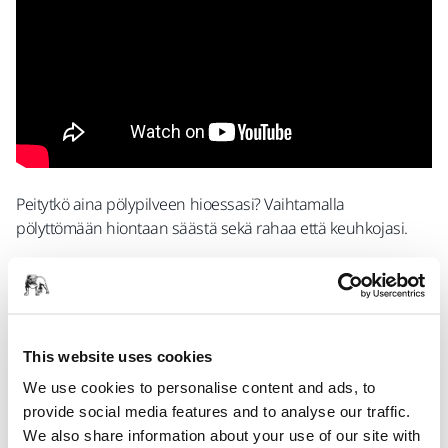
Peitytkö aina pölypilveen hioessasi? Vaihtamalla
pölyttömään hiontaan säästä sekä rahaa että keuhkojasi.
Kokeile Mirkan uraauurtavia hiontaratkaisuja ja katso,
kuinka pölytön työympäristö voi edistää liiketoimintaasi.
Terveellisempi työpaikka
– Älä päästä pölyä
This website uses cookies
keuhkoihisi
We use cookies to personalise content and ads, to
Säästää aikaa
– Ei siivoamista hionnan jälkeen ja
provide social media features and to analyse our traffic.
puhtaat hiomatuotteet hiovat tehokkaammin
We also share information about your use of our site with
Säästää rahaa
– Ei tukkeutumista, joten voit hioa