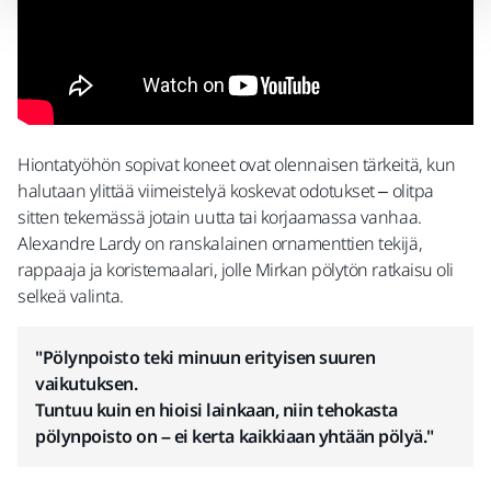
Hiontatyöhön sopivat koneet ovat olennaisen tärkeitä, kun
halutaan ylittää viimeistelyä koskevat odotukset – olitpa
sitten tekemässä jotain uutta tai korjaamassa vanhaa.
Alexandre Lardy on ranskalainen ornamenttien tekijä,
rappaaja ja koristemaalari, jolle Mirkan pölytön ratkaisu oli
selkeä valinta.
"Pölynpoisto teki minuun erityisen suuren
vaikutuksen.
Tuntuu kuin en hioisi lainkaan, niin tehokasta
pölynpoisto on – ei kerta kaikkiaan yhtään pölyä."