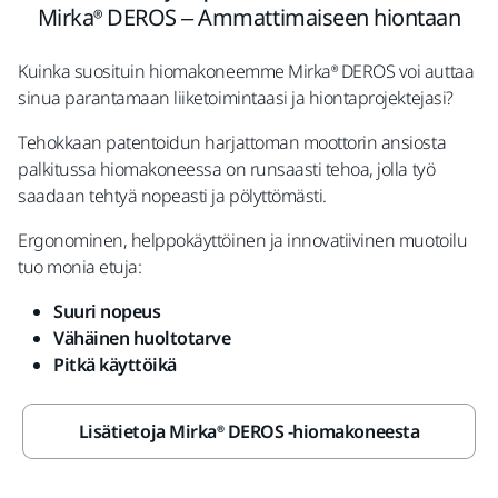
Mirka® DEROS – Ammattimaiseen hiontaan
Kuinka suosituin hiomakoneemme Mirka® DEROS voi auttaa
sinua parantamaan liiketoimintaasi ja hiontaprojektejasi?
Tehokkaan patentoidun harjattoman moottorin ansiosta
palkitussa hiomakoneessa on runsaasti tehoa, jolla työ
saadaan tehtyä nopeasti ja pölyttömästi.
Ergonominen, helppokäyttöinen ja innovatiivinen muotoilu
tuo monia etuja:
Suuri nopeus
Vähäinen huoltotarve
Pitkä käyttöikä
Lisätietoja Mirka® DEROS -hiomakoneesta