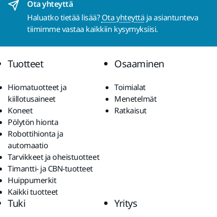
Ota yhteyttä
Haluatko tietää lisää?
Ota yhteyttä
ja asiantunteva
tiimimme vastaa kaikkiin kysymyksiisi.
Tuotteet
Osaaminen
Hiomatuotteet ja
Toimialat
kiillotusaineet
Menetelmät
Koneet
Ratkaisut
Pölytön hionta
Robottihionta ja
automaatio
Tarvikkeet ja oheistuotteet
Timantti- ja CBN-tuotteet
Huippumerkit
Kaikki tuotteet
Tuki
Yritys