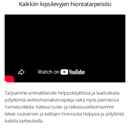
Kaikkiin kipsilevyjen hiontatarpeisiisi
Tarjoamme ammattilaisille helppokäyttöisiä ja laadukkaita
pölyttömiä verkkohiomakonsepteja sekä myös perinteisiä
hiomatuotteita. Kattava tuote- ja ratkaisuvalikoimamme
tekee sisäseinien ja kattojen hionnasta helppoa ja pölytöntä
kaikilla karkeuksilla.