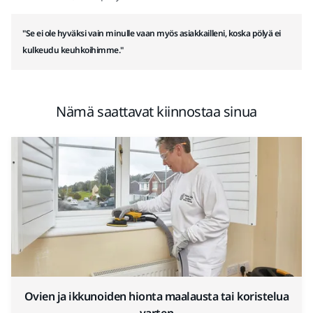
"Se ei ole hyväksi vain minulle vaan myös asiakkailleni, koska pölyä ei
kulkeudu keuhkoihimme."
Nämä saattavat kiinnostaa sinua
Ovien ja ikkunoiden hionta maalausta tai koristelua