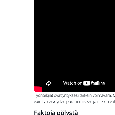
Työntekijät ovat yrityksesi tärkein voimavara. 
vain työterveyden paranemiseen ja riskien v
Faktoja pölystä