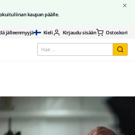
okuituliinan kaupan päälle.
dä jälleenmyyjä
Kieli
Kirjaudu sisään
Ostoskori
Hae ...