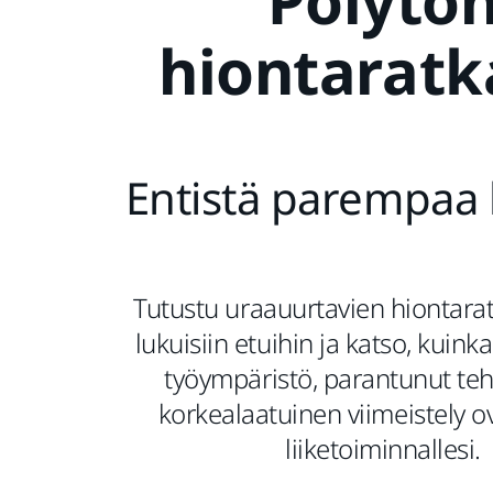
Pölytö
hiontaratk
Entistä parempaa 
Tutustu uraauurtavien hiontar
lukuisiin etuihin ja katso, kuink
työympäristö, parantunut te
korkealaatuinen viimeistely o
liiketoiminnallesi.