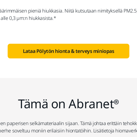
 äärimmäisen pieniä hiukkasia. Niitä kutsutaan nimityksellä PM2.5
 alle 0,3 µm:n hiukkasista.*
Lataa Pölytön hionta & terveys miniopas
Tämä on Abranet®
en paperisen selkämateriaalin sijaan. Tämä johtaa erittäin teho
erhe soveltuu moniin erilaisiin hiontatöihin. Lisätietoja hiomave