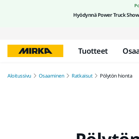
Po
Hyödynnä Power Truck Show 
Tuotteet
Osa
Aloitussivu
Osaaminen
Ratkaisut
Pölytön hionta