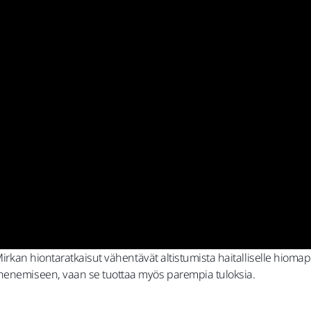
Mirkan hiontaratkaisut vähentävät altistumista haitalliselle hiomap
ähenemiseen, vaan se tuottaa myös parempia tuloksia.