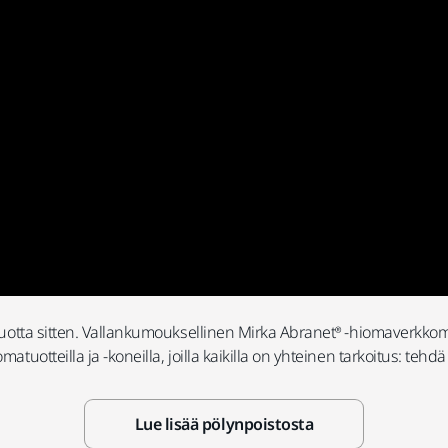
0 vuotta sitten. Vallankumouksellinen Mirka Abranet® -hiomaverkko
matuotteilla ja -koneilla, joilla kaikilla on yhteinen tarkoitus: te
Lue lisää pölynpoistosta