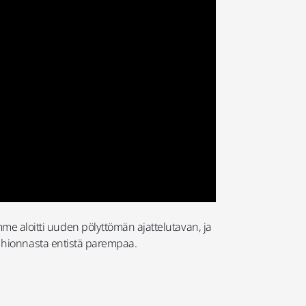
mme aloitti uuden pölyttömän ajattelutavan, ja
hdä hionnasta entistä parempaa.