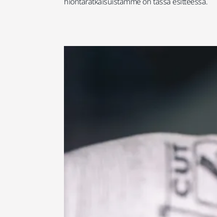
hiontaratkaisuistamme on tässä esitteessä.