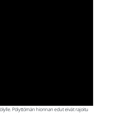
ölylle. Pölyttömän hionnan edut eivät rajoitu