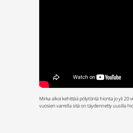
Mirka alkoi kehittää pölytöntä hionta jo yli 2
vuosien varrella sitä on täydennetty uusilla hio