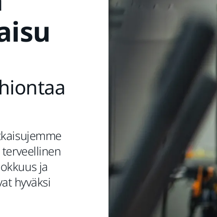
n
aisu
hiontaa
atkaisujemme
a terveellinen
hokkuus ja
vat hyväksi