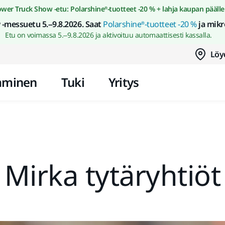
Siirry sisältöön
wer Truck Show -etu: Polarshine®-tuotteet -20 % + lahja kaupan päälle
-messuetu 5.–9.8.2026. Saat
Polarshine®-tuotteet -20 %
ja mikr
Etu on voimassa 5.–9.8.2026 ja aktivoituu automaattisesti kassalla.
Löy
aminen
Tuki
Yritys
Mirka tytäryhtiöt