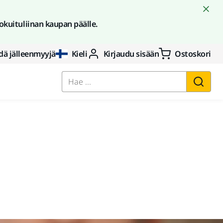
okuituliinan kaupan päälle.
dä jälleenmyyjä
Kieli
Kirjaudu sisään
Ostoskori
Hae ...