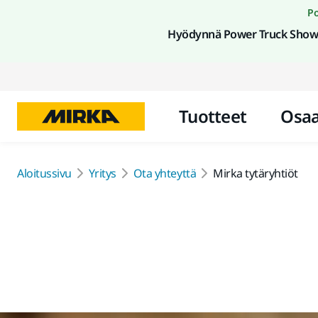
Po
Hyödynnä Power Truck Show 
Tuotteet
Osa
Aloitussivu
Yritys
Ota yhteyttä
Mirka tytäryhtiöt