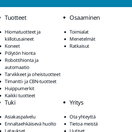
Tuotteet
Osaaminen
Hiomatuotteet ja
Toimialat
kiillotusaineet
Menetelmät
Koneet
Ratkaisut
Pölytön hionta
Robottihionta ja
automaatio
Tarvikkeet ja oheistuotteet
Timantti- ja CBN-tuotteet
Huippumerkit
Kaikki tuotteet
Tuki
Yritys
Asiakaspalvelu
Ota yhteyttä
Ennaltaehkäisevä huolto
Tietoa meistä
Lataukset
Uutiset