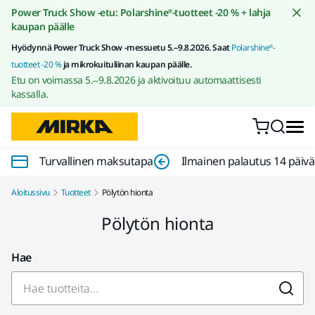
Siirry sisältöön
Power Truck Show -etu: Polarshine®-tuotteet -20 % + lahja
kaupan päälle
Hyödynnä Power Truck Show -messuetu 5.–9.8.2026. Saat
Polarshine®-
tuotteet -20 %
ja mikrokuituliinan kaupan päälle.
Etu on voimassa 5.–9.8.2026 ja aktivoituu automaattisesti
kassalla.
Turvallinen maksutapa
Ilmainen palautus 14 päiv
Aloitussivu
Tuotteet
Pölytön hionta
Pölytön hionta
Hae