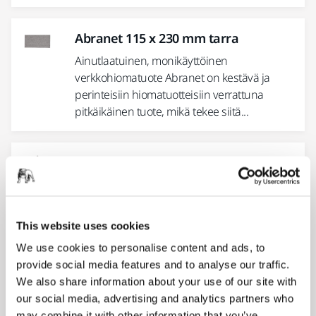
Abranet 115 x 230 mm tarra
Ainutlaatuinen, monikäyttöinen
verkkohiomatuote Abranet on kestävä ja
perinteisiin hiomatuotteisiin verrattuna
pitkäikäinen tuote, mikä tekee siitä...
Abranet 100 x 152 x 152 mm tarra
Ainutlaatuinen, monikäyttöinen
verkkohiomatuote Abranet on kestävä ja
perinteisiin hiomatuotteisiin verrattuna
This website uses cookies
pitkäikäinen tuote, mikä tekee siitä...
We use cookies to personalise content and ads, to
provide social media features and to analyse our traffic.
We also share information about your use of our site with
Abranet® Ø 150 mm Grip Small Packs
our social media, advertising and analytics partners who
Medium sanding: Unique net sanding
may combine it with other information that you’ve