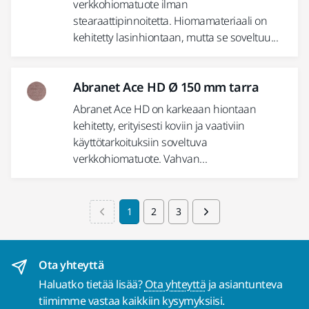
verkkohiomatuote ilman
stearaattipinnoitetta. Hiomamateriaali on
kehitetty lasinhiontaan, mutta se soveltuu...
Abranet Ace HD Ø 150 mm tarra
Abranet Ace HD on karkeaan hiontaan
kehitetty, erityisesti koviin ja vaativiin
käyttötarkoituksiin soveltuva
verkkohiomatuote. Vahvan...
1
2
3
Ota yhteyttä
Haluatko tietää lisää?
Ota yhteyttä
ja asiantunteva
tiimimme vastaa kaikkiin kysymyksiisi.