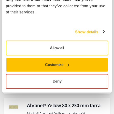
product for dust-free sanding. Abranet is
provided to them or that they’ve collected from your use
suitable for sanding putty,...
of their services.
Abranet® Ø 125 mm Grip Small Packs
Show details
Medium sanding: Unique net sanding
product for dust-free sanding. Abranet is
suitable for sanding putty,...
Allow all
Customize
Abranet® Yellow Ø 225 mm tarra
Mirka® Abranet Yellow – pehmeät
verkkohiomatuotteet tehokkaaseen seinien
Deny
ja kattojen hiomiseen.
Abranet® Yellow 80 x 230 mm tarra
Mirka® Abranet Yellow – pehmeät