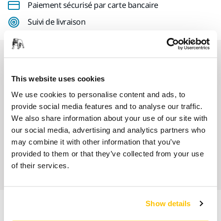
Paiement sécurisé par carte bancaire
Suivi de livraison
Nos services
This website uses cookies
SAV Mirka exclusif
We use cookies to personalise content and ads, to
provide social media features and to analyse our traffic.
Service client Mirka
We also share information about your use of our site with
our social media, advertising and analytics partners who
Garantie 2 ans + 1 an offert pour les outils
may combine it with other information that you’ve
provided to them or that they’ve collected from your use
Abrasifs & outils professionnels au service d'une
of their services.
finition impeccable
Show details
Informations produit