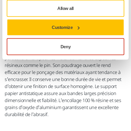
Allow all
Détails techniques
Téléchargements
Customize
Avomax Antistatic est conçu comme un produit polyvalent
Deny
adapté au ponçage de différents types de bois et
particulièrement pour les matériaux tendres et pour les
résineux comme le pin. Son poudrage ouvert le rend
efficace pour le ponçage des matériaux ayant tendance à
s’encrasser. Il conserve une bonne durée de vie et permet
d’obtenir une finition de surface homogène. Le support
papier antistatique assure aux bandes larges précision
dimensionnelle et fiabilité. L’encollage 100 % résine et ses
grains d’oxyde d’aluminium garantissent une excellente
durabilité de l’abrasif.