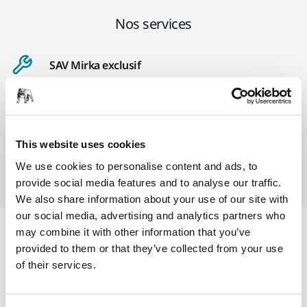
Nos services
SAV Mirka exclusif
Service client Mirka
Garantie 2 ans + 1 an offert pour les outils
This website uses cookies
Abrasifs & outils professionnels au service d'une
We use cookies to personalise content and ads, to
finition impeccable
provide social media features and to analyse our traffic.
We also share information about your use of our site with
our social media, advertising and analytics partners who
may combine it with other information that you’ve
Informations produit
provided to them or that they’ve collected from your use
of their services.
Détails techniques