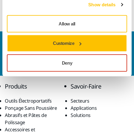
Show details
Kit poignée de l'extension de la ponceuse Mirka LEROS ou
LEROS-S
Allow all
Nous contacter
Customize
Vous souhaitez en savoir plus ?
Prenez contact avec
nous
et notre équipe d'experts répondra à vos
Deny
questions.
Produits
Savoir-Faire
Outils Électroportatifs
Secteurs
Ponçage Sans Poussière
Applications
Abrasifs et Pâtes de
Solutions
Polissage
Accessoires et