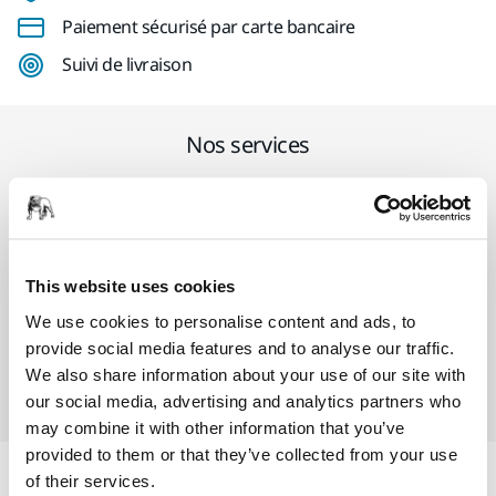
Paiement sécurisé par carte bancaire
Suivi de livraison
Nos services
SAV Mirka exclusif
Service client Mirka
This website uses cookies
Garantie 2 ans + 1 an offert pour les outils
We use cookies to personalise content and ads, to
provide social media features and to analyse our traffic.
Abrasifs & outils professionnels au service d'une
We also share information about your use of our site with
finition impeccable
our social media, advertising and analytics partners who
may combine it with other information that you’ve
provided to them or that they’ve collected from your use
of their services.