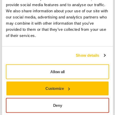
provide social media features and to analyse our traffic.
Téléchargements
We also share information about your use of our site with
our social media, advertising and analytics partners who
may combine it with other information that you’ve
Ceinture Mirka.
provided to them or that they’ve collected from your use
of their services.
Taille : taille unique longueur 135cm.
Show details
Matière : 50 % Polypropylène / 50 % Elasthanne ceinture
Allow all
extensible.
Customize
Boucle métallique recouverte de caoutchouc sans nickel
avec logo Mirka gravé ton sur ton.
Deny