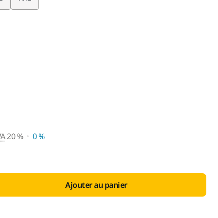
 vente conseillé avec TVA 20 
VA
20 %
0 %
Ajouter au panier