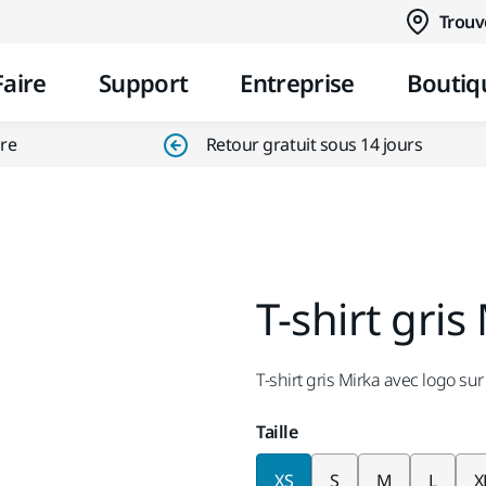
Aller au contenu
Trouv
Faire
Support
Entreprise
Boutiq
ire
Retour gratuit sous 14 jours
T-shirt gris
T-shirt gris Mirka avec logo sur
Taille
XS
S
M
L
X