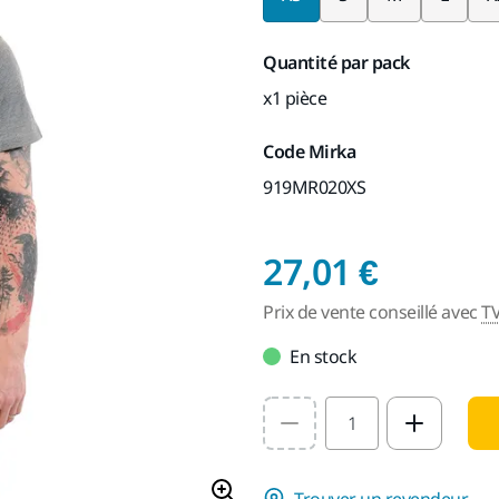
Quantité par pack
x1 pièce
Code Mirka
919MR020XS
Prix de
27,01 €
Prix de vente conseillé avec
T
En stock
Select quantity value
Trouver un revendeur