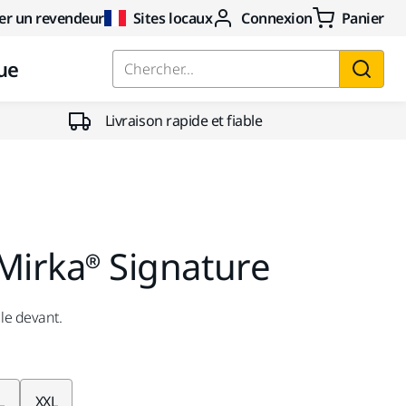
er un revendeur
Sites locaux
Connexion
Panier
ue
Chercher...
Livraison rapide et fiable
 Mirka® Signature
 le devant.
L
XXL