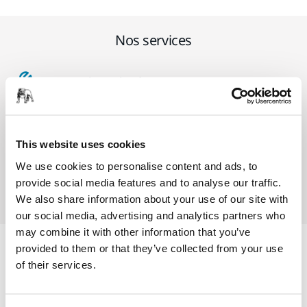
Nos services
SAV Mirka exclusif
Service client Mirka
This website uses cookies
Garantie 2 ans + 1 an offert pour les outils
We use cookies to personalise content and ads, to
Abrasifs & outils professionnels au service d'une
provide social media features and to analyse our traffic.
finition impeccable
We also share information about your use of our site with
our social media, advertising and analytics partners who
may combine it with other information that you’ve
provided to them or that they’ve collected from your use
Informations produit
of their services.
Détails techniques