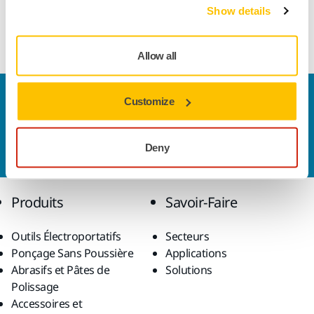
Show details
Kit de visserie MPA1672 pour plateau Mirka® OS
Allow all
Nous contacter
Customize
Vous souhaitez en savoir plus ?
Prenez contact avec
nous
et notre équipe d'experts répondra à vos
Deny
questions.
Produits
Savoir-Faire
Outils Électroportatifs
Secteurs
Ponçage Sans Poussière
Applications
Abrasifs et Pâtes de
Solutions
Polissage
Accessoires et