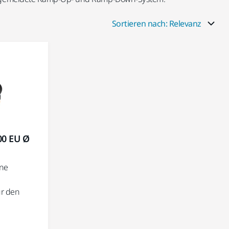
Sortieren nach: Relevanz
00 EU Ø
ine
ür den