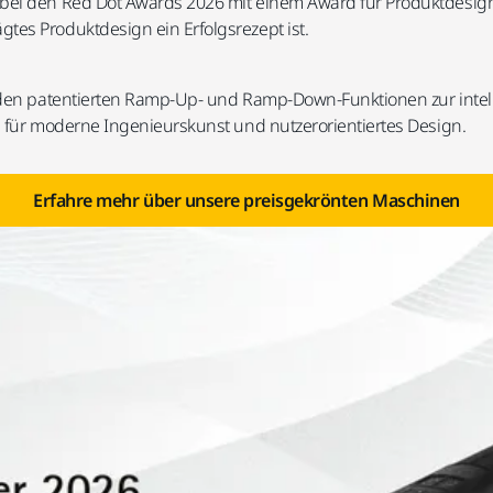
bei den Red Dot Awards 2026 mit einem Award für Produktdesign 
tes Produktdesign ein Erfolgsrezept ist.
e den patentierten Ramp-Up- und Ramp-Down-Funktionen zur intel
l für moderne Ingenieurskunst und nutzerorientiertes Design.
Erfahre mehr über unsere preisgekrönten Maschinen