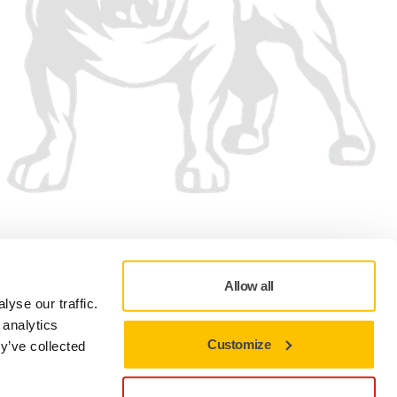
Wir akzeptieren
Allow all
yse our traffic.
 analytics
Customize
y’ve collected
g
Nutzungsbedingung
myMirka (Maschinenservice)
Online Shop
Cookie-Einstellungen