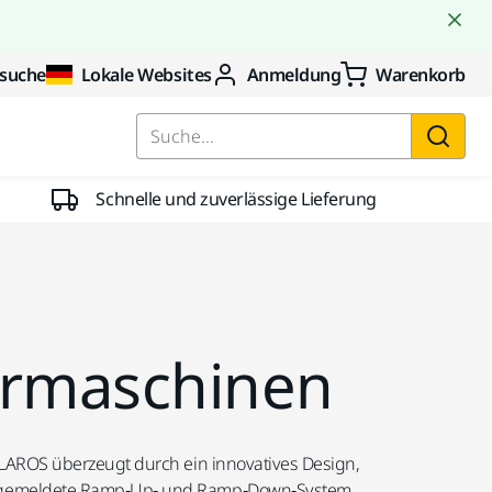
suche
Lokale Websites
Anmeldung
Warenkorb
Suche...
Schnelle und zuverlässige Lieferung
iermaschinen
OLAROS überzeugt durch ein innovatives Design,
 angemeldete Ramp‑Up‑ und Ramp‑Down‑System.