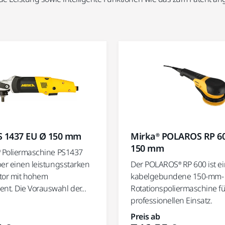
S 1437 EU Ø 150 mm
Mirka® POLAROS RP 6
150 mm
® Poliermaschine PS1437
ber einen leistungsstarken
Der POLAROS® RP 600 ist e
tor mit hohem
kabelgebundene 150-mm-
t. Die Vorauswahl der...
Rotationspoliermaschine f
professionellen Einsatz.
Preis ab