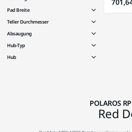
701,64
Pad Breite
Teller Durchmesser
Absaugung
Hub-Typ
Hub
POLAROS RP 6
Red D