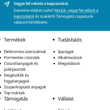
Vegye fel velünk a kapcsolatot
Szeretne többet tudni?
Kérjük, vegye fel velünk a
kapcsolatot
és szakértő Támogató csapatunk
válaszol kérdéseire.
Termékek
Tudásbázis
Elektromos szerszámok
Iparágak
Pormentes csiszolás
Alkalmazások
Csiszolóanyagok és
Megoldások
polírpaszták
Kiegészítők és
fogyóanyagok
Szuperkoptató anyagok
Top márkák
Támogatás
Vállalat