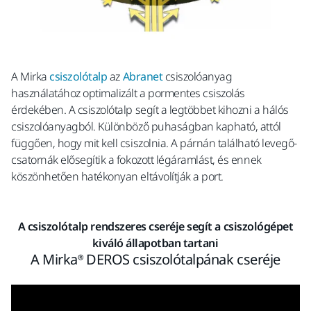
A Mirka
csiszolótalp
az
Abranet
csiszolóanyag
használatához optimalizált a pormentes csiszolás
érdekében. A csiszolótalp segít a legtöbbet kihozni a hálós
csiszolóanyagból. Különböző puhaságban kapható, attól
függően, hogy mit kell csiszolnia. A párnán található levegő-
csatornák elősegítik a fokozott légáramlást, és ennek
köszönhetően hatékonyan eltávolítják a port.
A csiszolótalp rendszeres cseréje segít a csiszológépet
kiváló állapotban tartani
A Mirka® DEROS csiszolótalpának cseréje