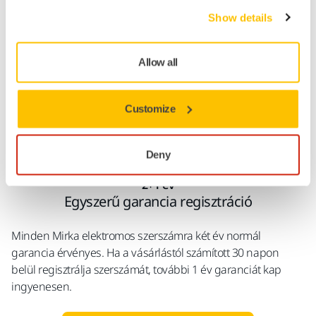
A folyamat lépései
Show details
Nyomtatás
Allow all
Customize
Deny
2+1 év
Egyszerű garancia regisztráció
Minden Mirka elektromos szerszámra két év normál
garancia érvényes. Ha a vásárlástól számított 30 napon
belül regisztrálja szerszámát, további 1 év garanciát kap
ingyenesen.