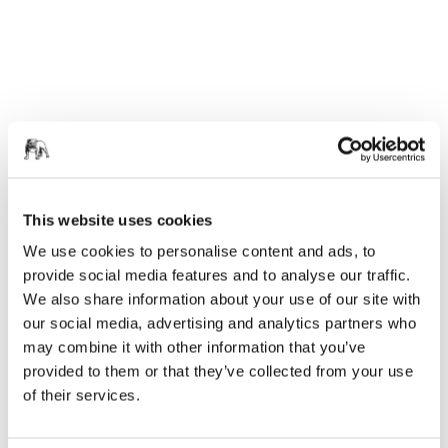
1/3 - 1. LÉPÉS
2/3
Távolítsa el a csiszolótalpat
A
Ha talpvédőt vagy közbetétet használ, ez a beállítás
This website uses cookies
Ad
növelheti a rezgésszintet. A DEROS olyan funkcióval
me
We use cookies to personalise content and ads, to
rendelkezik, amely lehetővé teszi ennek a rezgésnek a
provide social media features and to analyse our traffic.
csökkentését. Így kell csinálni.
We also share information about your use of our site with
our social media, advertising and analytics partners who
Először távolítsa el a csiszolótalpat a csomagban található
may combine it with other information that you’ve
kulccsal.
provided to them or that they’ve collected from your use
of their services.