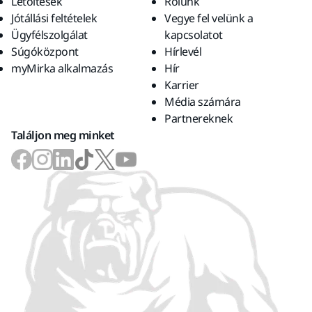
Letöltések
Rólunk
Jótállási feltételek
Vegye fel velünk a
Ügyfélszolgálat
kapcsolatot
Súgóközpont
Hírlevél
myMirka alkalmazás
Hír
Karrier
Média számára
Partnereknek
Találjon meg minket