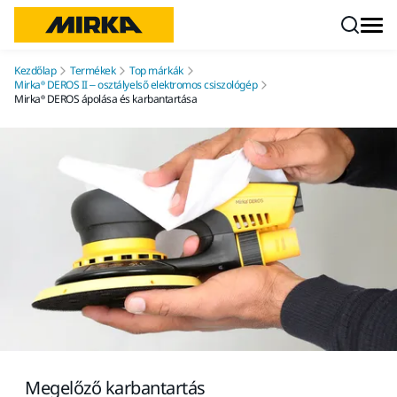
Ugrás a tartalomhoz
Kezdőlap
Termékek
Top márkák
Mirka® DEROS II – osztályelső elektromos csiszológép
Mirka® DEROS ápolása és karbantartása
Megelőző karbantartás