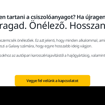
en tartani a csiszolóanyagot? Ha újragen
agad. Önélező. Hosszan
zemcsék önélezőek. Ez azt jelenti, hogy minden alkalommal, amiko
teszi a Galaxy számára, hogy egyre hosszabb ideig vágjon.
hoz az autóipari karosszériajavítástól a hajógyártásig, valamint 
Vegye fel velünk a kapcsolatot