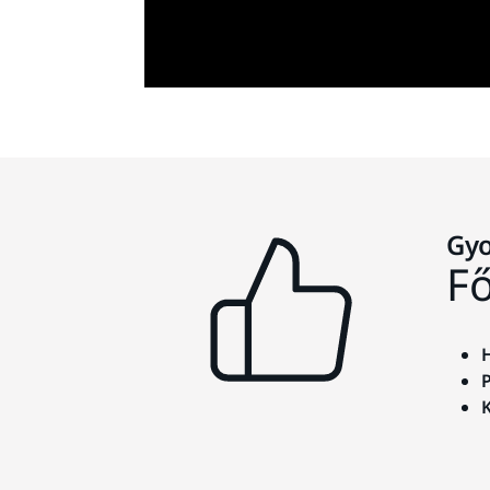
Gyo
F
H
P
K