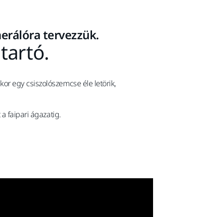
erálóra tervezzük.
tartó.
r egy csiszolószemcse éle letörik,
a faipari ágazatig.