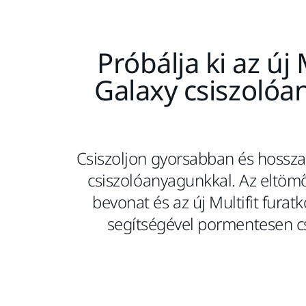
Próbálja ki az új
Galaxy csiszolóa
Csiszoljon gyorsabban és hosszab
csiszolóanyagunkkal. Az eltö
bevonat és az új Multifit furat
segítségével pormentesen cs