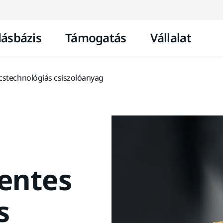
Ugrás a tartalomhoz
ásbázis
Támogatás
Vállalat
cstechnológiás csiszolóanyag
entes
s