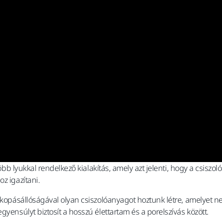
 több lyukkal rendelkező kialakítás, amely azt jelenti, hogy a csis
z igazítani.
élkopásállóságával olyan csiszolóanyagot hoztunk létre, amelyet n
gyensúlyt biztosít a hosszú élettartam és a porelszívás között.