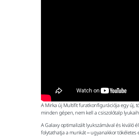
A Mirka új Multifit furatkonfigurációja egy új,
minden gépen, nem kell a csiszolótalp lyukaiho
A Galaxy optimalizált lyukszámával és kiváló 
folytathatja a munkát – ugyanakkor tökéletes e