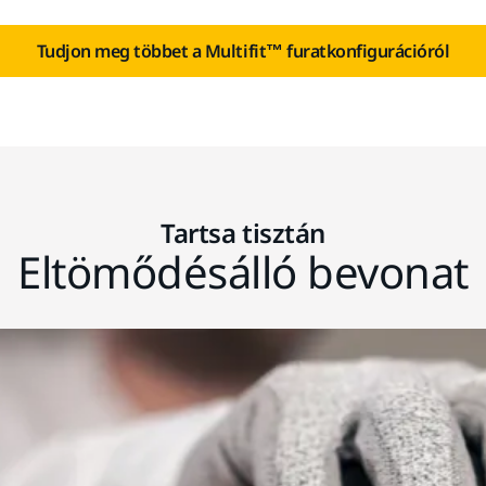
Tudjon meg többet a Multifit™ furatkonfigurációról
Tartsa tisztán
Eltömődésálló bevonat