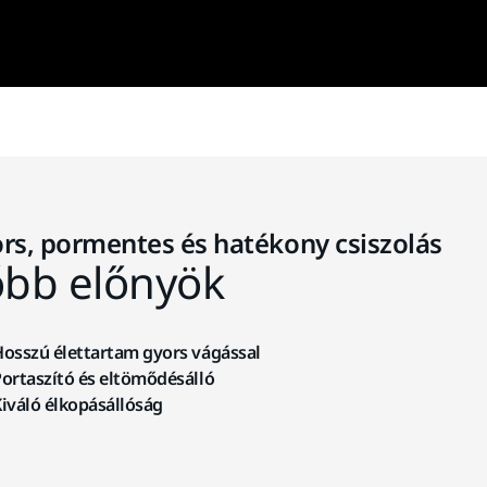
rs, pormentes és hatékony csiszolás
őbb előnyök
osszú élettartam gyors vágással
ortaszító és eltömődésálló
iváló élkopásállóság