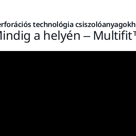
rforációs technológia csiszolóanyagok
indig a helyén – Multifi