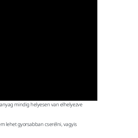
zolóanyag mindig helyesen van elhelyezve
em lehet gyorsabban cserélni, vagyis