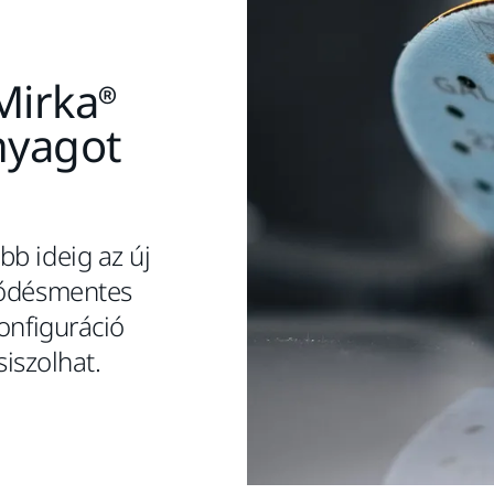
 Mirka®
nyagot
b ideig az új
mődésmentes
konfiguráció
iszolhat.