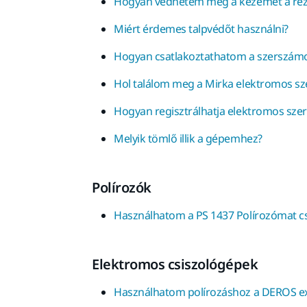
Hogyan védhetem meg a kezemet a rez
Miért érdemes talpvédőt használni?
Hogyan csatlakoztathatom a szerszám
Hol találom meg a Mirka elektromos s
Hogyan regisztrálhatja elektromos sze
Melyik tömlő illik a gépemhez?
Polírozók
Használhatom a PS 1437 Polírozómat c
Elektromos csiszológépek
Használhatom polírozáshoz a DEROS exc