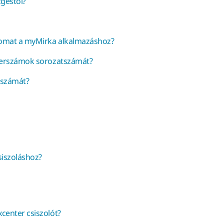
géstől?
omat a myMirka alkalmazáshoz?
zerszámok sorozatszámát?
rszámát?
siszoláshoz?
enter csiszolót?