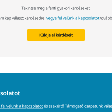
Tekintse meg a fenti gyakori kérdéseket!
em kap választ kérdésedre,
vegye fel velünk a kapcsolatot
további
Küldje el kérdéseit
csolatot
 fel velünk a kapcsolatot
és szakértő Támogató csapatunk válas