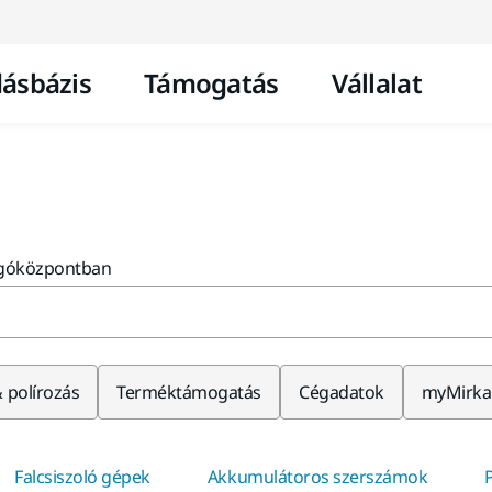
Ugrás a tartalomhoz
ásbázis
Támogatás
Vállalat
úgóközpontban
& polírozás
Terméktámogatás
Cégadatok
myMirka
Falcsiszoló gépek
Akkumulátoros szerszámok