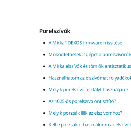
Porelszívók
A Mirka® DEXOS firmware frissítése
Működtethetek 2 gépet a porelszívóról
A Mirka elszívók és tömlők antisztatiku
Használhatom az elszívómat folyadéko
Melyik porelszívó osztályt használjam?
Az 1025-ös porelszívó öntisztító?
Melyik porzsák illik az elszívómhoz?
Kell-e porzsákot használnom az elszívó