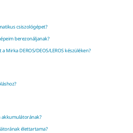
matikus csiszológépet?
épeim berezonáljanak?
belt a Mirka DEROS/DEOS/LEROS készüléken?
oláshoz?
zám akkumulátorának?
átorának élettartama?