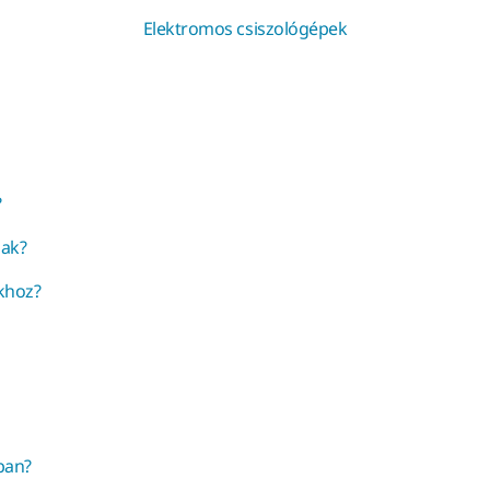
Elektromos csiszológépek
?
sak?
khoz?
ban?