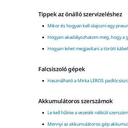
Tippek az önálló szervizeléshez
Mikor és hogyan kell olajozni egy pneu
Hogyan akadályozhatom meg, hogy a g
Hogyan lehet megjavítani a törött ká
Falcsiszoló gépek
Használható a Mirka LEROS padlócsisz
Akkumulátoros szerszámok
Le kell hűlnie a vezeték nélküli szers
Mennyi az akkumulátoros gép akkumul