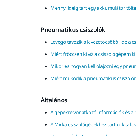
Mennyi ideig tart egy akkumulátor tölt
Pneumatikus csiszolók
Levegő távozik a kivezetőcsőből, de a 
Miért fröccsen ki víz a csiszológépem k
Mikor és hogyan kell olajozni egy pneu
Miért működik a pneumatikus csiszoló
Általános
A gépekre vonatkozó információk és a 
A Mirka csiszológépekhez tartozik talpk