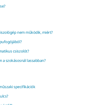
ése?
csiszológép nem működik, miért?
ipufogójából?
matikus csiszolót?
m a szokásosnál lassabban?
műszaki specifikációk
ulcs?