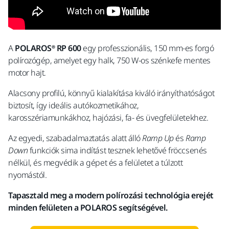
A
POLAROS® RP 600
egy professzionális, 150 mm-es forgó
polírozógép, amelyet egy halk, 750 W-os szénkefe mentes
motor hajt.
Alacsony profilú, könnyű kialakítása kiváló irányíthatóságot
biztosít, így ideális autókozmetikához,
karosszériamunkákhoz, hajózási, fa- és üvegfelületekhez.
Az egyedi, szabadalmaztatás alatt álló
Ramp Up
és
Ramp
Down
funkciók sima indítást tesznek lehetővé fröccsenés
nélkül, és megvédik a gépet és a felületet a túlzott
nyomástól.
Tapasztald meg a modern polírozási technológia erejét
minden felületen a POLAROS segítségével.