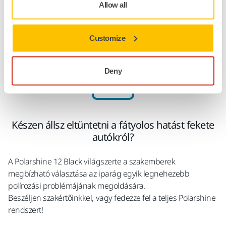
idő alatt. Csökkentse a munkaerőigényt, az utómunkát és az
Allow all
anyagpazarlást, miközben növeli a műhely hatékonyságát.
Customize
Deny
Készen állsz eltüntetni a fátyolos hatást fekete
autókról?
A Polarshine 12 Black világszerte a szakemberek
megbízható választása az iparág egyik legnehezebb
polírozási problémájának megoldására.
Beszéljen szakértőinkkel, vagy fedezze fel a teljes Polarshine
rendszert!