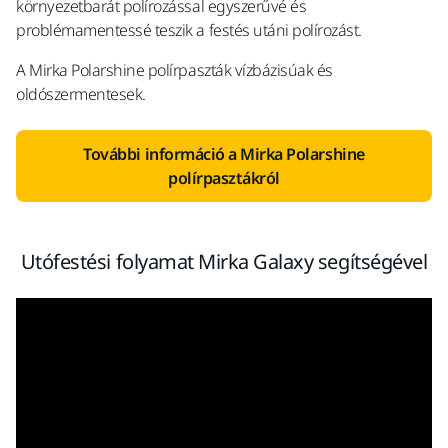
környezetbarát polírozással egyszerűvé és
problémamentessé teszik a festés utáni polírozást.
A Mirka Polarshine polírpaszták vízbázisúak és
oldószermentesek.
További információ a Mirka Polarshine
polírpasztákról
Utófestési folyamat Mirka Galaxy segítségével