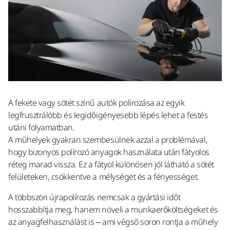
A fekete vagy sötét színű autók polírozása az egyik
legfrusztrálóbb és legidőigényesebb lépés lehet a festés
utáni folyamatban.
A műhelyek gyakran szembesülnek azzal a problémával,
hogy bizonyos polírozó anyagok használata után fátyolos
réteg marad vissza. Ez a fátyol különösen jól látható a sötét
felületeken, csökkentve a mélységet és a fényességet.
A többszöri újrapolírozás nemcsak a gyártási időt
hosszabbítja meg, hanem növeli a munkaerőköltségeket és
az anyagfelhasználást is – ami végső soron rontja a műhely