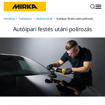
Ugrás a tartalomhoz
Kezdőlap
Tudásbázis
Alkalmazások
Autóipari festés utáni polírozás
Autóipari festés utáni polírozás