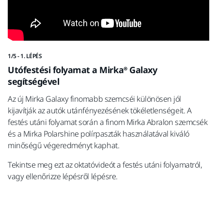
1/5 - 1. LÉPÉS
2/5
Utófestési folyamat a Mirka® Galaxy
L
segítségével
Il
Az új Mirka Galaxy finomabb szemcséi különösen jól
kijavítják az autók utánfényezésének tökéletlenségeit. A
Ke
festés utáni folyamat során a finom Mirka Abralon szemcsék
cs
és a Mirka Polarshine polírpaszták használatával kiváló
fo
minőségű végeredményt kaphat.
Tekintse meg ezt az oktatóvideót a festés utáni folyamatról,
vagy ellenőrizze lépésről lépésre.