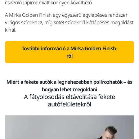
csiszolópapírok miatt könnyen követhető.
A Mirka Golden Finish egy egyszerű egylépéses rendszer
világos színekhez, míg sötét színeknél kétlépéses megoldást
kínál.
További információ a Mirka Golden Finish-
ről
Miért a fekete autók a legnehezebben polírozhatók – és
hogyan lehet megoldani
A fátyolosodás eltávolítása fekete
autófelületekről