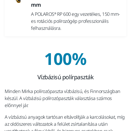
mm
A POLAROS® RP 600 egy vezetékes, 150 mm-
es rotációs polírozógép professzionális
felhasználásra.
100%
Vízbázisú polírpaszták
Minden Mirka polírozópaszta vízbázisú, és Finnországban
készül. A vízbázisú polírozópaszták választása számos
előnnyel jár.
A vízbázisú anyagok tartósan eltávolítják a karcolásokat, míg
az oldószeres változatok a felület zsírtalanítása után