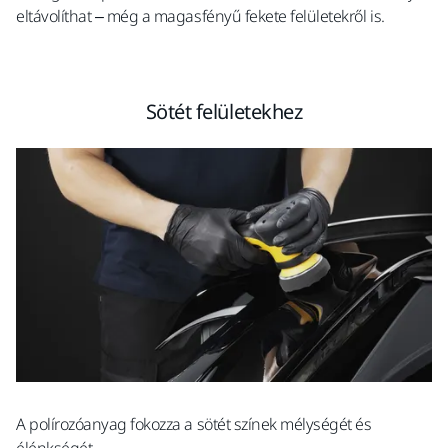
eltávolíthat – még a magasfényű fekete felületekről is.
Sötét felületekhez
A polírozóanyag fokozza a sötét színek mélységét és