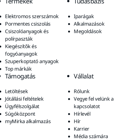
Termékek
Tudásbázis
Elektromos szerszámok
Iparágak
Pormentes csiszolás
Alkalmazások
Csiszolóanyagok és
Megoldások
polírpaszták
Kiegészítők és
fogyóanyagok
Szuperkoptató anyagok
Top márkák
Támogatás
Vállalat
Letöltések
Rólunk
Jótállási feltételek
Vegye fel velünk a
Ügyfélszolgálat
kapcsolatot
Súgóközpont
Hírlevél
myMirka alkalmazás
Hír
Karrier
Média számára