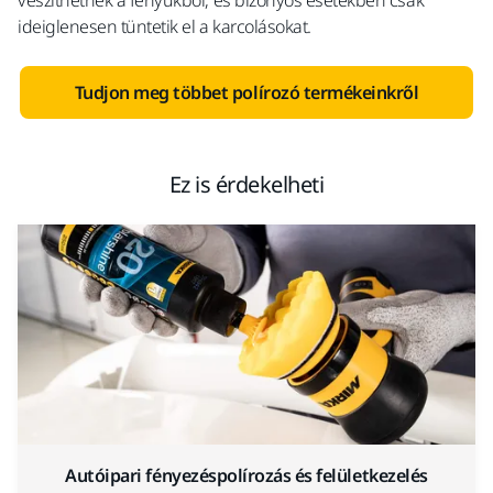
veszíthetnek a fényükből, és bizonyos esetekben csak
ideiglenesen tüntetik el a karcolásokat.
Tudjon meg többet polírozó termékeinkről
Ez is érdekelheti
Autóipari fényezéspolírozás és felületkezelés