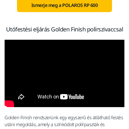
Ismerje meg a POLAROS RP 600
Utófestési eljárás Golden Finish polírszivaccsal
Golden Finish rendszerünk egy egyszerű és átlátható festés
utáni megoldás, amely a színkódolt polírpaszták és