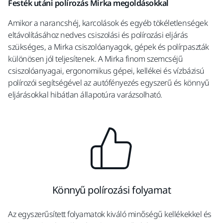
Festék utáni polírozás Mirka megoldásokkal
Amikor a narancshéj, karcolások és egyéb tökéletlenségek
eltávolításához nedves csiszolási és polírozási eljárás
szükséges, a Mirka csiszolóanyagok, gépek és polírpaszták
különösen jól teljesítenek. A Mirka finom szemcséjű
csiszolóanyagai, ergonomikus gépei, kellékei és vízbázisú
polírozói segítségével az autófényezés egyszerű és könnyű
eljárásokkal hibátlan állapotúra varázsolható.
Könnyű polírozási folyamat
Az egyszerűsített folyamatok kiváló minőségű kellékekkel és