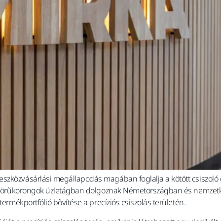
eszközvásárlási megállapodás magában foglalja a kötött csiszol
öszörűkorongok üzletágban dolgoznak Németországban és nemzetközi
termékportfólió bővítése a precíziós csiszolás területén.