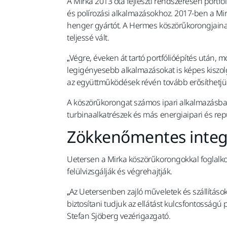
A Mirka 2013 óta fejleszti rendszeresen portfól
és polírozási alkalmazásokhoz. 2017-ben a Mi
henger gyártót. A Hermes köszörűkorongjainak
teljessé vált.
„Végre, éveken át tartó portfólióépítés után, 
legigényesebb alkalmazásokat is képes kiszolg
az együttműködések révén tovább erősíthetjük
A köszörűkorongat számos ipari alkalmazásban
turbinaalkatrészek és más energiaipari és r
Zökkenőmentes integr
Uetersen a Mirka köszörűkorongokkal foglalko
felülvizsgálják és végrehajtják.
„Az Uetersenben zajló műveletek és szállítás
biztosítani tudjuk az ellátást kulcsfontosság
Stefan Sjöberg vezérigazgató.