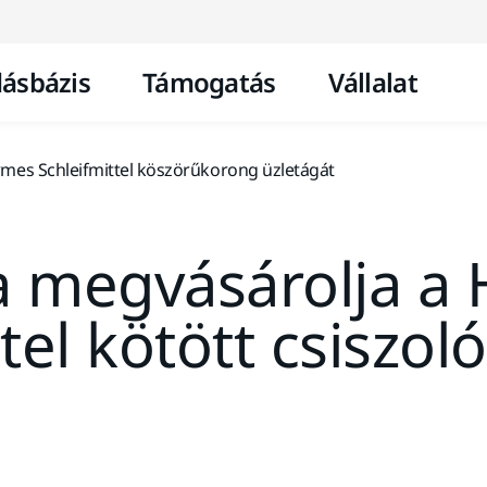
Ugrás a tartalomhoz
ásbázis
Támogatás
Vállalat
mes Schleifmittel köszörűkorong üzletágát
a megvásárolja a
tel kötött csiszol