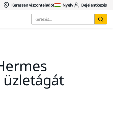
Keressen viszonteladót
Nyelv
Bejelentkezés
Keresés...
 Hermes
ó üzletágát