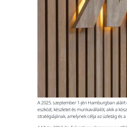
A 2025. szeptember 1-jén Hamburgban aláírt 
eszközt, készletet és munkavállalót, akik a k
stratégiájának, amelynek célja az üzletág és a 