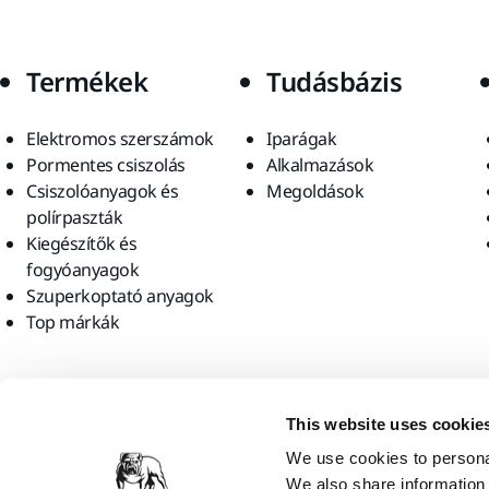
Termékek
Tudásbázis
Elektromos szerszámok
Iparágak
Pormentes csiszolás
Alkalmazások
Csiszolóanyagok és
Megoldások
polírpaszták
Kiegészítők és
fogyóanyagok
Szuperkoptató anyagok
Top márkák
Találjon meg minket
This website uses cookie
We use cookies to personal
We also share information 