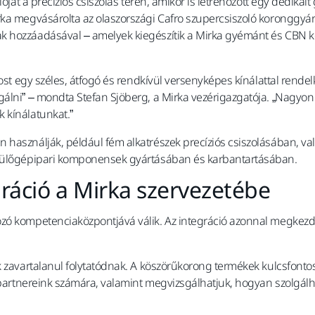
ióját a precíziós csiszolás terén, amikor is létrehozott egy dediká
rka megvásárolta az olaszországi Cafro szupercsiszoló koronggyá
 hozzáadásával – amelyek kiegészítik a Mirka gyémánt és CBN kor
most egy széles, átfogó és rendkívül versenyképes kínálattal rendel
álni” – mondta Stefan Sjöberg, a Mirka vezérigazgatója. „Nagyon 
 kínálatunkat.”
 használják, például fém alkatrészek precíziós csiszolásában, v
epülőgépipari komponensek gyártásában és karbantartásában.
áció a Mirka szervezetébe
zó kompetenciaközpontjává válik. Az integráció azonnal megkezdőd
ok zavartalanul folytatódnak. A köszörűkorong termékek kulcsfon
ú partnereink számára, valamint megvizsgálhatjuk, hogyan szolgálh