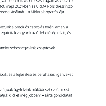
lt gyártósort mikroszemcsés, rugalmas csiszoló
rtót, majd 2021-ben az URMA Rolls dressírozó
ong kínálatát – a Mirka alapportfóliója
kezünk a precíziós csiszolás terén, amely a
izgatottak vagyunk az új lehetőség miatt, és
alamint sebességváltók, csapágyak,
ik, és a fejlesztési és beruházási igényeket
tosságúak ügyfeleink működéséhez, és most
atjuk ki őket még jobban” – zárta gondolatait