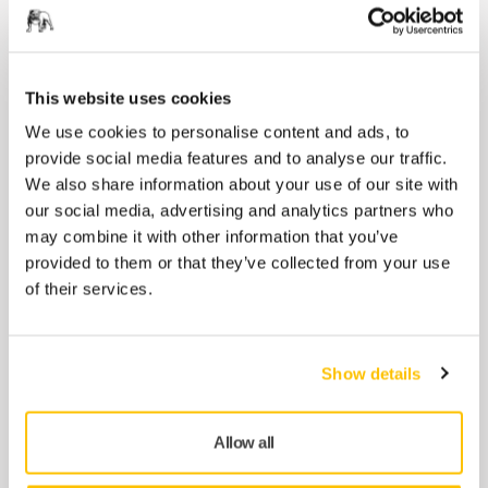
en kombinasjon av høy ytelse og lengre
levetid enn...
Pris fra
kr 1 096,86
This website uses cookies
We use cookies to personalise content and ads, to
provide social media features and to analyse our traffic.
Abralon J3 77mm Grip
We also share information about your use of our site with
our social media, advertising and analytics partners who
Abralon J3 er en multifunksjonell Abralon
may combine it with other information that you’ve
sliperondell for ultrafin overflatebehandling
provided to them or that they’ve collected from your use
for både glatte og profilerte...
of their services.
Pris fra
kr 681,00
Show details
Abralon J5 150mm Grip
Abralon J5 er en unik multifunksjonell
Allow all
Abralon sliperondell for ultrafin overflate. J5