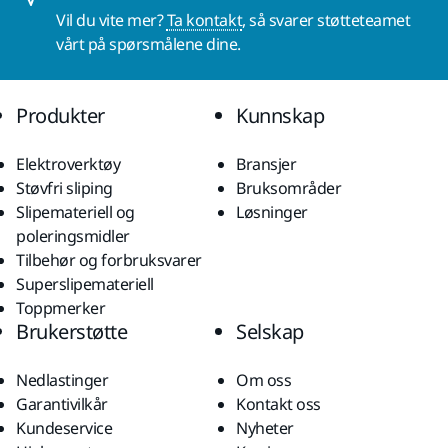
Vil du vite mer?
Ta kontakt
, så svarer støtteteamet
vårt på spørsmålene dine.
Produkter
Kunnskap
Elektroverktøy
Bransjer
Støvfri sliping
Bruksområder
Slipemateriell og
Løsninger
poleringsmidler
Tilbehør og forbruksvarer
Superslipemateriell
Toppmerker
Brukerstøtte
Selskap
Nedlastinger
Om oss
Garantivilkår
Kontakt oss
Kundeservice
Nyheter