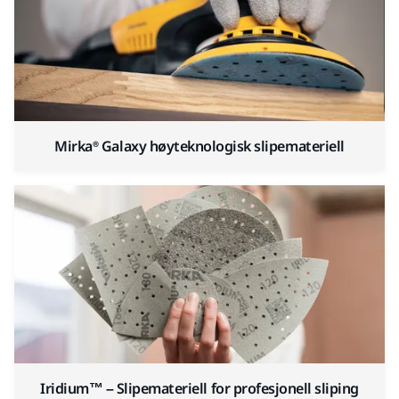
Mirka® Galaxy høyteknologisk slipemateriell
Iridium™ – Slipemateriell for profesjonell sliping