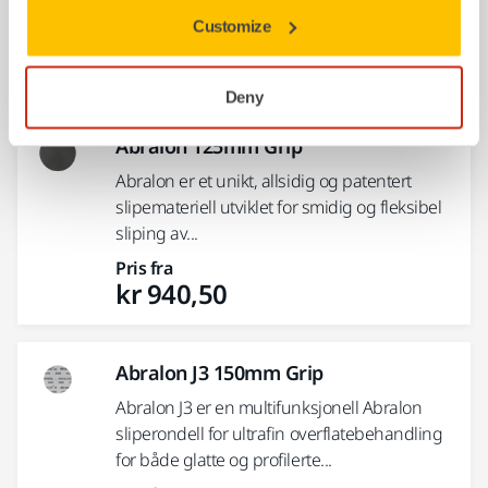
har en høyere...
Customize
Pris fra
kr 1 084,50
Deny
Abralon 125mm Grip
Abralon er et unikt, allsidig og patentert
slipemateriell utviklet for smidig og fleksibel
sliping av...
Pris fra
kr 940,50
Abralon J3 150mm Grip
Abralon J3 er en multifunksjonell Abralon
sliperondell for ultrafin overflatebehandling
for både glatte og profilerte...