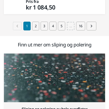
Pris fra
kr 1 084,50
1
2
3
4
5
...
16
Finn ut mer om sliping og polering
Sliping og polering av hele overflater