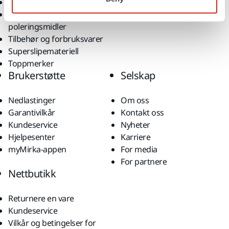
Støvfri sliping
Bruksområder
Slipemateriell og
Løsninger
poleringsmidler
Tilbehør og forbruksvarer
Superslipemateriell
Toppmerker
Brukerstøtte
Selskap
Nedlastinger
Om oss
Garantivilkår
Kontakt oss
Kundeservice
Nyheter
Hjelpesenter
Karriere
myMirka-appen
For media
For partnere
Nettbutikk
Returnere en vare
Kundeservice
Vilkår og betingelser for