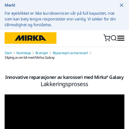
Gå til innhold
Merk!
For øyeblikket er ikke kundeservicen vår på full kapasitet, noe
som kan bety lengre responstider enn vanlig. Vi takker for din
tålmodighet og forståelse.
Start
Kunnskap
Bransjer
Reparasjon av karosseri
Sliping av en bil med Mirka Galaxy
Innovative reparasjoner av karosseri med Mirka® Galaxy
Lakkeringsprosess