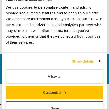
We use cookies to personalise content and ads, to
Vil du ha mer informasjon?
provide social media features and to analyse our traffic.
Kontakt oss
We also share information about your use of our site with
our social media, advertising and analytics partners who
Ta kontakt, så svarer støtteteamet vårt på spørsmålene dine.
may combine it with other information that you’ve
provided to them or that they’ve collected from your use
Gå til kontaktskjemaet
of their services.
Show details
Kontakt oss
Vil du vite mer?
Ta kontakt
, så svarer støtteteamet
vårt på spørsmålene dine.
Allow all
Produkter
Kunnskap
Customize
Elektroverktøy
Bransjer
Deny