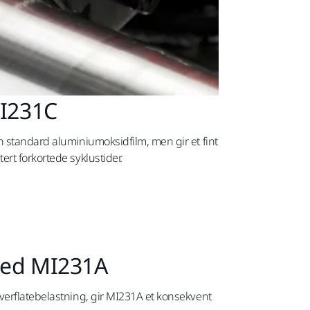
MI231C
n standard aluminiumoksidfilm, men gir et fint
rt forkortede syklustider.
med MI231A
verflatebelastning, gir MI231A et konsekvent