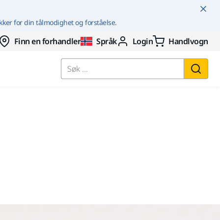
kker for din tålmodighet og forståelse.
Finn en forhandler
Språk
Login
Handlvogn
Søk ...