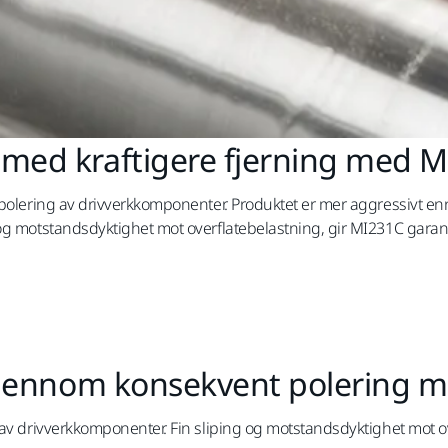
med kraftigere fjerning med 
npolering av drivverkkomponenter. Produktet er mer aggressivt en
og motstandsdyktighet mot overflatebelastning, gir MI231C garante
 gjennom konsekvent polering 
 av drivverkkomponenter. Fin sliping og motstandsdyktighet mot o