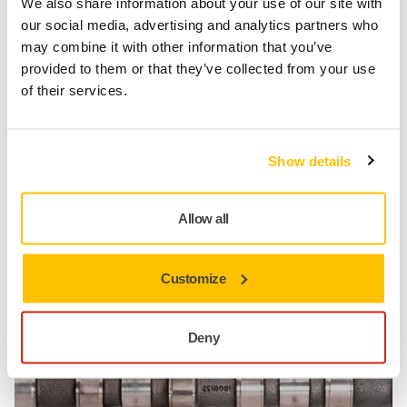
We also share information about your use of our site with
our social media, advertising and analytics partners who
may combine it with other information that you’ve
provided to them or that they’ve collected from your use
Son Teknoloji Ürünü Kaymayı Önleyici Destek
of their services.
Benzersiz DOT teknolojimiz kesintisiz ve sorunsuz üretimi garanti eder.
Tüm ayakkabı kaplamaları (ör. çelik, elmas, PU) için ıslak
Show details
koşullarda mükemmel sürtünme direnci
Daha az makine duruşu
Allow all
Daha az rulo değişimi
Optimize edilmiş kalınlık
Daha az malzeme gerektirir
Customize
Deny