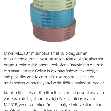
Mirka MI231B film zımparalar; sık rulo değişimleri,
makinelerin durması ve tutarsız sonuçlar gibi güç aktarma
organı üretimindeki önemli zorlukların üstesinden gelmek
için tasarlanmıştır. Gelişmiş kaymayı önleyici teknolojiye
sahip bu filmler, rulo ömrünün uzamasını, kesintilerin
azaltılmasını ve operasyonel verimliliğin artırılmasını sağlar. ​
Krank mili ve eksantrik mili polisajı gibi zorlu uygulamaların
yanı sıra rulo koşullandırma için özel olarak tasarlanan
MI231B, verimi artırırken üretim maliyetlerini azaltan tutarlı
ve yüksek kaliteli finisaj işlemlerine olanak tanır.​