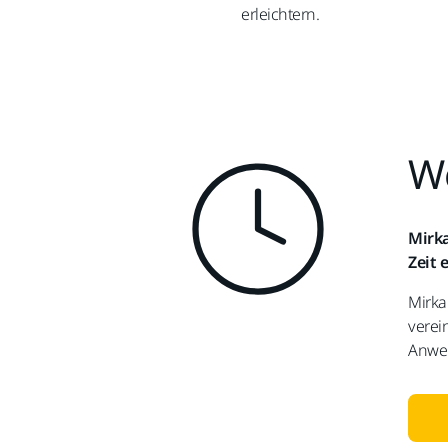
erleichtern.
We
Mirka
Zeit 
Mirka
verei
Anwen