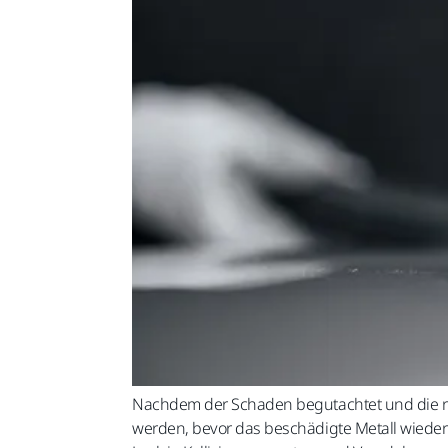
Nachdem der Schaden begutachtet und die ric
werden, bevor das beschädigte Metall wieder