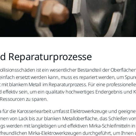
nd Reparaturprozesse
ollisionsschäden ist ein wesentlicher Bestandteil der Oberfläc
 einfach ersetzt werden kann, muss es repariert werden, um Spur
it mit blankem Metall im Reparaturprozess. Für eine professionell
d effektiv sein, um ein qualitativ hochwertiges Endergebnis und
 Ressourcen zu sparen.
a für die Karosseriearbeit umfasst Elektrowerkzeuge und geeignete
rnen von Lack bis zur blanken Metalloberfläche, das Schleifen 
 werden mit langlebigen und effektiven Mirka-Schleifmitteln i
reundlichen Mirka-Elektrowerkzeugen durchgeführt, um Ihnen d