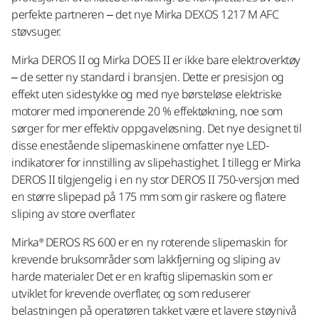
perfekte partneren – det nye Mirka DEXOS 1217 M AFC
støvsuger.
Mirka DEROS II og Mirka DOES II er ikke bare elektroverktøy
– de setter ny standard i bransjen. Dette er presisjon og
effekt uten sidestykke og med nye børsteløse elektriske
motorer med imponerende 20 % effektøkning, noe som
sørger for mer effektiv oppgaveløsning. Det nye designet til
disse enestående slipemaskinene omfatter nye LED-
indikatorer for innstilling av slipehastighet. I tillegg er Mirka
DEROS II tilgjengelig i en ny stor DEROS II 750-versjon med
en større slipepad på 175 mm som gir raskere og flatere
sliping av store overflater.
Mirka® DEROS RS 600 er en ny roterende slipemaskin for
krevende bruksområder som lakkfjerning og sliping av
harde materialer. Det er en kraftig slipemaskin som er
utviklet for krevende overflater, og som reduserer
belastningen på operatøren takket være et lavere støynivå