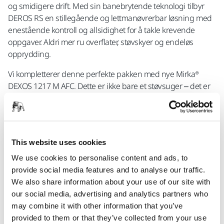
og smidigere drift. Med sin banebrytende teknologi tilbyr
DEROS RS en stillegående og lettmanøvrerbar løsning med
enestående kontroll og allsidighet for å takle krevende
oppgaver. Aldri mer ru overflater, støvskyer og endeløs
opprydding.
Vi kompletterer denne perfekte pakken med nye Mirka®
DEXOS 1217 M AFC. Dette er ikke bare et støvsuger – det er
den stillegående assistenten som holder arbeidsområdet
ditt rent. DEXOS er et helt ny støvsuger med et kompakt
ergonomisk, brukervennlig design. Det rydder ikke bare
opp i rotet – det forbedrer ytelsen til de nye Mirka
This website uses cookies
elektroverktøyene og gir et renere, helsemessig sunnere og
mer produktivt arbeidsmiljø. Utviklet fra starten av for å
We use cookies to personalise content and ads, to
ledsage Mirka-elektroverktøy og har en rekke smarte
provide social media features and to analyse our traffic.
detaljer for å gjøre slipearbeidet enklere, tryggere og mer
We also share information about your use of our site with
effektivt for operatøren.
our social media, advertising and analytics partners who
may combine it with other information that you’ve
provided to them or that they’ve collected from your use