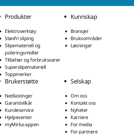
Produkter
Kunnskap
Elektroverktøy
Bransjer
Støvfri sliping
Bruksområder
Slipemateriell og
Løsninger
poleringsmidler
Tilbehør og forbruksvarer
Superslipemateriell
Toppmerker
Brukerstøtte
Selskap
Nedlastinger
Om oss
Garantivilkår
Kontakt oss
Kundeservice
Nyheter
Hjelpesenter
Karriere
myMirka-appen
For media
For partnere