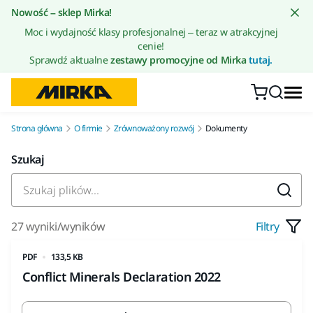
Przejdź do treści
Nowość – sklep Mirka!
Moc i wydajność klasy profesjonalnej – teraz w atrakcyjnej
cenie!
Sprawdź aktualne
zestawy promocyjne od Mirka
tutaj.
Strona główna
O firmie
Zrównoważony rozwój
Dokumenty
Szukaj
27 wyniki/wyników
Filtry
PDF
133,5 KB
Conflict Minerals Declaration 2022