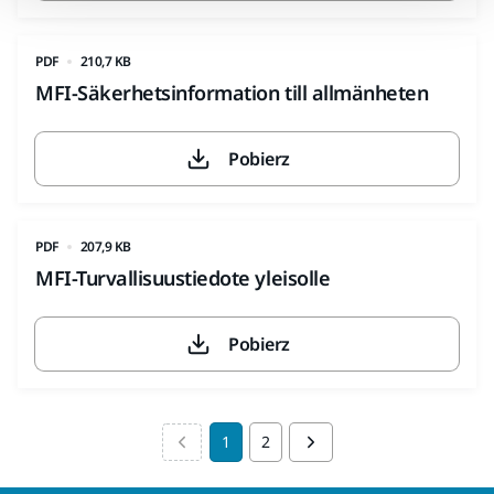
PDF
210,7 KB
MFI-Säkerhetsinformation till allmänheten
Pobierz
PDF
207,9 KB
MFI-Turvallisuustiedote yleisolle
Pobierz
1
2