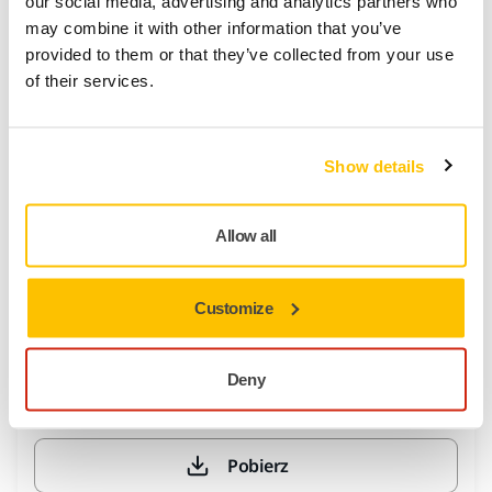
our social media, advertising and analytics partners who
KWH-Sustainability report 2025 EN
may combine it with other information that you’ve
provided to them or that they’ve collected from your use
of their services.
Pobierz
Show details
PDF
2,5 MB
KWH-Vastuullisuusraportti 2024
Allow all
Pobierz
Customize
PDF
4,0 MB
Deny
KWH-Vastuullisuusraportti 2025 FI
Pobierz