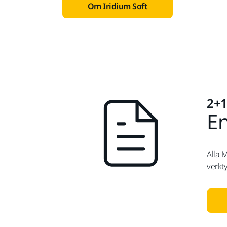
Om Iridium Soft
2+1
En
Alla M
verkt