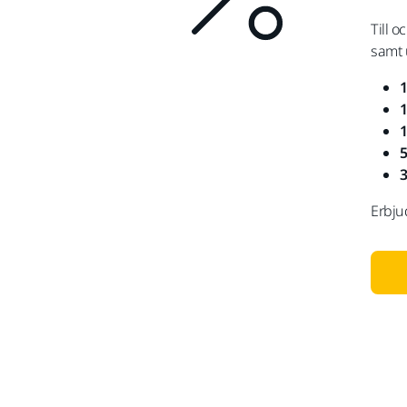
Till 
samt 
1
1
1
5
3
Erbju