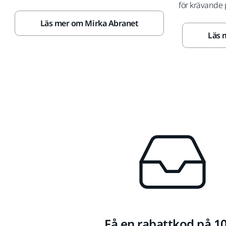
för krävande 
Läs mer om Mirka Abranet
Läs 
Få en rabattkod på 1