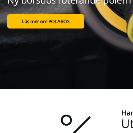
Läs mer om POLAROS
Han
Ut