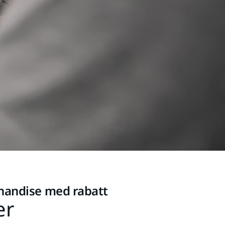
chandise med rabatt
er