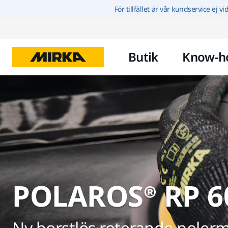
För tillfället är vår kundservice ej v
Butik
Know-h
POLAROS® RP 6
Ny borstlös roterande poler