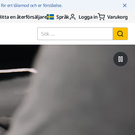
r för ert tålamod och er förståelse.
itta en återförsäljare
Språk
Logga in
Varukorg
Sök …