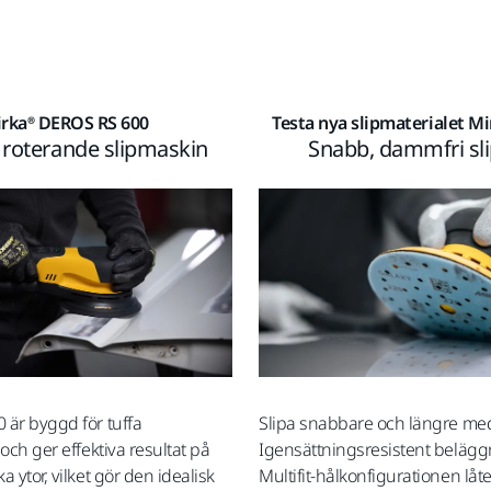
rka® DEROS RS 600
Testa nya slipmaterialet M
l roterande slipmaskin
Snabb, dammfri sl
är byggd för tuffa
Slipa snabbare och längre med
och ger effektiva resultat på
Igensättningsresistent belägg
 ytor, vilket gör den idealisk
Multifit-hålkonfigurationen låte