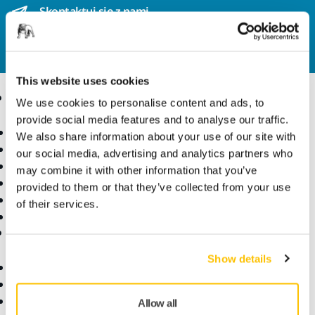
Skontaktuj się z nami
Chcesz dowiedzieć się więcej?
Skontaktuj się z nami
,
a nasi specjaliści odpowiedzą na Twoje pytania!
This website uses cookies
Produkty
Know-how
We use cookies to personalise content and ads, to
provide social media features and to analyse our traffic.
Elektronarzędzia
Branże
We also share information about your use of our site with
Szlifowanie bezpyłowe
Zastosowania
our social media, advertising and analytics partners who
Materiały i środki ścierne
Rozwiązania
may combine it with other information that you’ve
Akcesoria
provided to them or that they’ve collected from your use
Przemysł precyzyjny
of their services.
Nasze marki
Wsparcie
O firmie
Show details
Pliki do pobrania
O nas
Warunki gwarancji
Skontaktuj się z nami
Obsługa klienta
Aktualności
Allow all