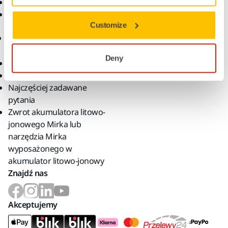
Centrum pomocy
Kariera
Aplikacja myMirka®
Dla mediów
Customize
Dla partnerów
Sklep Internetowy
Deny
Warunki sprzedaży
Zwroty produktów
Najczęściej zadawane
pytania
Zwrot akumulatora litowo-
jonowego Mirka lub
narzędzia Mirka
wyposażonego w
akumulator litowo-jonowy
Znajdź nas
Akceptujemy