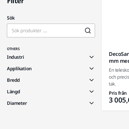
Filter
Sök
OTHERS
DecoSan
Industri
mm med 
Applikation
En telesk
och preci
Bredd
tak.
Längd
Pris från
3 005,
Diameter