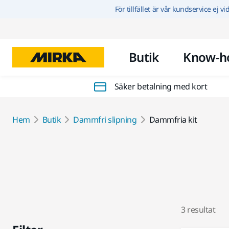
För tillfället är vår kundservice ej v
Butik
Know-h
Säker betalning med kort
Hem
Butik
Dammfri slipning
Dammfria kit
3 resultat