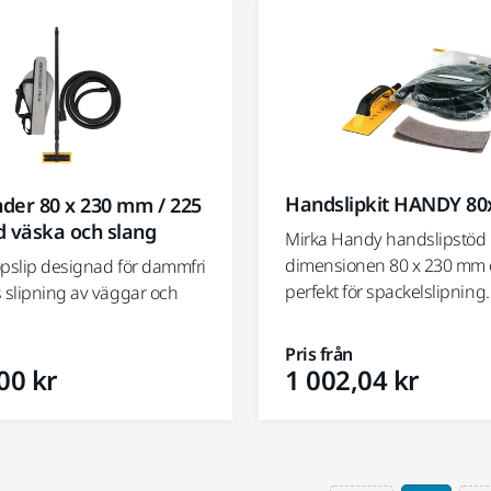
Handslipkit HANDY 8
der 80 x 230 mm / 225
väska och slang
Mirka Handy handslipstöd
dimensionen 80 x 230 mm 
opslip designad för dammfri
perfekt för spackelslipning. 
s slipning av väggar och
Pris från
00 kr
1 002,04 kr