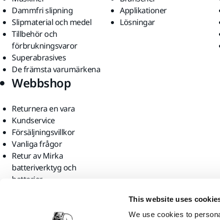
Dammfri slipning
Applikationer
Slipmaterial och medel
Lösningar
Tillbehör och
förbrukningsvaror
Superabrasives
De främsta varumärkena
Webbshop
Returnera en vara
Kundservice
Försäljningsvillkor
Vanliga frågor
Retur av Mirka
batteriverktyg och
batterier
Hitta oss
This website uses cookie
We use cookies to personal