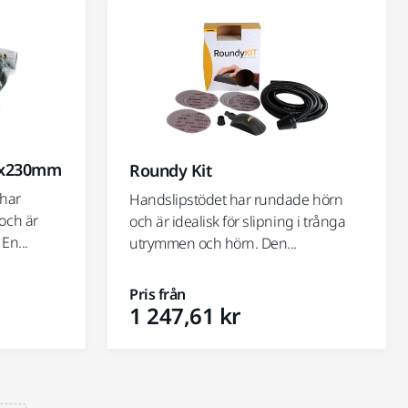
0x230mm
Roundy Kit
 har
Handslipstödet har rundade hörn
och är
och är idealisk för slipning i trånga
En...
utrymmen och hörn. Den...
Pris från
1 247,61 kr