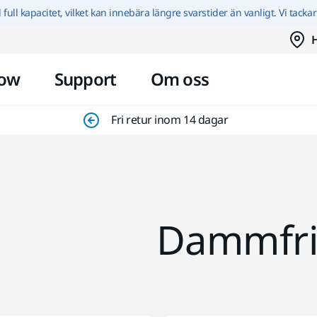
Hoppa till innehållet
id full kapacitet, vilket kan innebära längre svarstider än vanligt. Vi tacka
H
ow
Support
Om oss
Fri retur inom 14 dagar
Dammfria