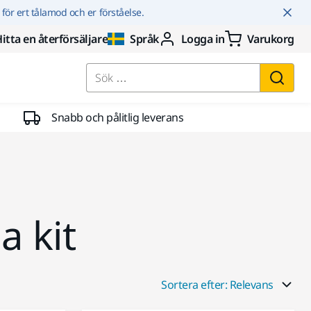
r för ert tålamod och er förståelse.
itta en återförsäljare
Språk
Logga in
Varukorg
Sök …
Snabb och pålitlig leverans
 kit
Sortera efter: Relevans