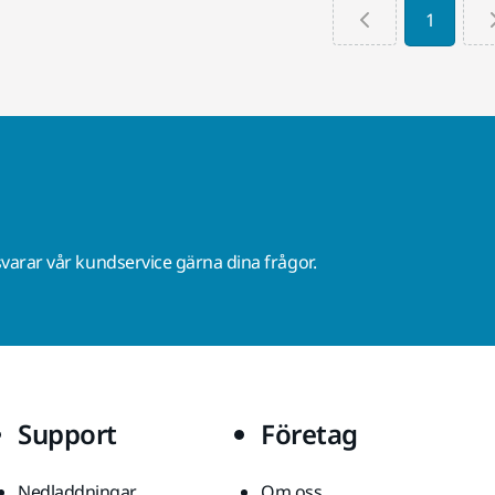
1
varar vår kundservice gärna dina frågor.
Support
Företag
Nedladdningar
Om oss