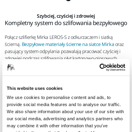
Szybciej, czyściej i zdrowiej
Kompletny system do szlifowania bezpyłowego
Połącz szlifierkę Mirka
LEROS-S z odkurzaczem i siatką
ścierną.
Bezpyłowe materiały ścierne na siatce Mirka
oraz
pasujący system odpylania pozwalają pracować czyściej i
zdrowiej podczas szlifowania płyt kartonowo-gipsowych.
Możesz nie tylko przyspieszyć cały proces, lecz także
zaoszczędzić czas i pieniądze. Poniżej znajdziesz nasze
propozycje produktów, za pomocą których można stworzyć
kompletny i wydajny system do szlifowania bezpyłowego.
This website uses cookies
We use cookies to personalise content and ads, to
provide social media features and to analyse our traffic.
Mirka® LEROS-S i produkty uzupełniające
We also share information about your use of our site with
our social media, advertising and analytics partners who
may combine it with other information that you’ve
Mirka LEROS-S 950CV 225 mm skok