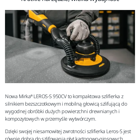
Nowa Mirka® LEROS-S 950CV to kompaktowa szlifierka z
silnikiem bezszczotkowym i mobilną głowicą szlifującą
do
wygodnej obróbki dużych powierzchni drewnianych i
kompozytowych w przemyśle wytwórczym.
Dzięki swojej niesamowitej zwrotności szlifierka Leros-S jest
równie dobra do szlifowania płyt kartonowo-gipsowych,