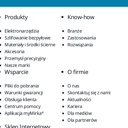
Produkty
Know-how
Elektronarzędzia
Branże
Szlifowanie bezpyłowe
Zastosowania
Materiały i środki ścierne
Rozwiązania
Akcesoria
Przemysł precyzyjny
Nasze marki
Wsparcie
O firmie
Pliki do pobrania
O nas
Warunki gwarancji
Skontaktuj się z nami
Obsługa klienta
Aktualności
Centrum pomocy
Kariera
Aplikacja myMirka®
Dla mediów
Dla partnerów
Sklep Internetowy