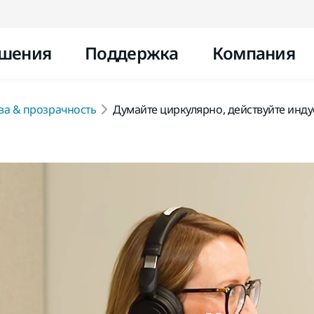
Перейти к контенту
шения
Поддержка
Компания
ва & прозрачность
Думайте циркулярно, действуйте инд