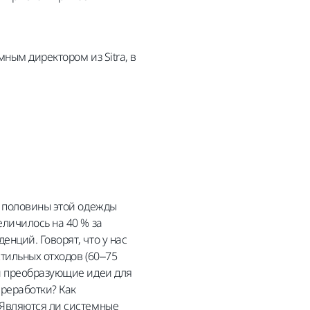
ным директором из Sitra, в
е половины этой одежды
личилось на 40 % за
нций. Говорят, что у нас
стильных отходов (60–75
ти преобразующие идеи для
ереработки? Как
 Являются ли системные