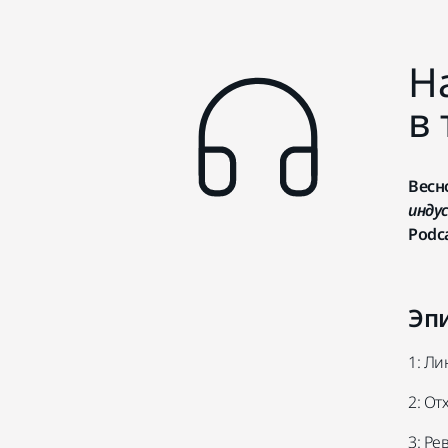
Н
в
Весн
инду
Podc
Эп
1: Ли
2: О
3: Ре