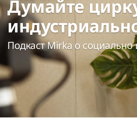
Думайте цирку
индустриальн
Подкаст Mirka о социально