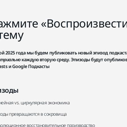
ажмите «Воспроизвести
 тему
ой 2025 года мы будем публиковать новый эпизод подкас
стриально
каждую вторую среду. Эпизоды будут опубликован
asts и Google Подкасты
изоды
нейная vs. циркулярная экономика
тходы превращаются в сокровища
волюционное восстановительное производство