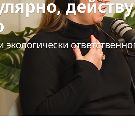
лярно, действу
о
 и экологически ответственн