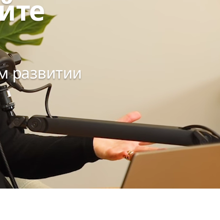
йте
ом развитии