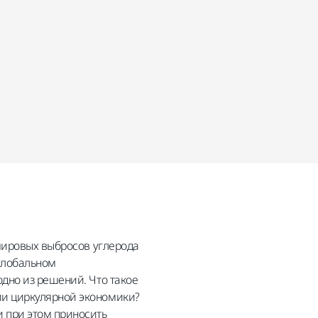
 мировых выбросов углерода
глобальном
дно из решений. Что такое
ии циркулярной экономики?
 при этом приносить