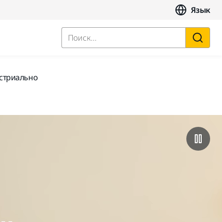
Язык
Поиск...
устриально