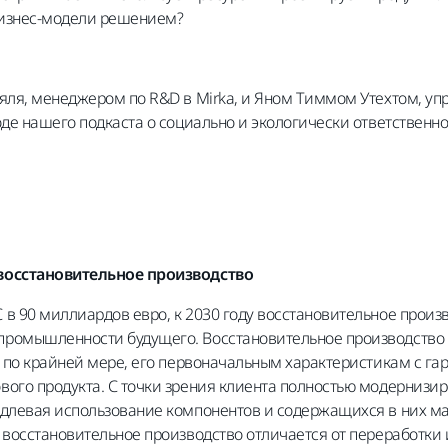
бизнес-модели решением?
мяля, менеджером по R&D в Mirka, и Яном Тиммом Утехтом, у
оде нашего подкаста о социально и экологически ответственн
восстановительное производство
в 90 миллиардов евро, к 2030 году восстановительное произ
ромышленности будущего. Восстановительное производство 
, по крайней мере, его первоначальным характеристикам с га
вого продукта. С точки зрения клиента полностью модернизи
одлевая использование компонентов и содержащихся в них ма
 восстановительное производство отличается от переработки