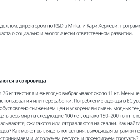
деллом, директором по R&D в Mirka, и Кари Херлеви, программ
аста о социально и экологически ответственном развитии.
щаются в сокровища
 26 кг текстиля и ежегодно выбрасывают около 11 кг. Меньш
использования или переработки. Потребление одежды в ЕС уве
 обусловлено снижением цен и ускорением смены модных тенде
еть весь мир на следующие 100 лет, однако 150–200 тонн тек
асываются, сжигаются или отправляются на свалки. Как най
одов? Как может выглядеть концепция, выходящая за рамки п
воспринимаем и используем ресурсы и проектируем продукты?