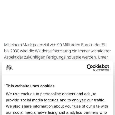
Mit einem Marktpotenzial von 90 Milliarden Euro in der EU
bis 2030 wird die Wiederaufbereitung ein immer wichtigerer
Aspekt der zukünftigen Fertigungsindustrie werden. Unter
Wiederaufbereitung versteht man den Vorgang, bei dem
einem gebrauchten Produkt mindestens seine
ursprüngliche Leistungsfähigkeit zurückgegeben wird,
wobei die Gewährleistung der des neu hergestellten
This website uses cookies
Produkts entspricht oder besser ist. Aus Kundensicht kann
das wiederaufbereitete Produkt als ein Neuprodukt
We use cookies to personalise content and ads, to
betrachtet werden. Durch eine längere Nutzung der
provide social media features and to analyse our traffic.
Komponenten und der darin enthaltenen Materialien kann
We also share information about your use of our site with
ihre Klimabelastung verringert werden. Wie unterscheidet
our social media, advertising and analytics partners who