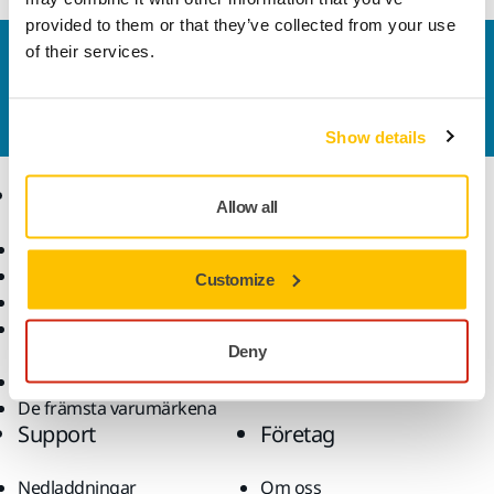
provided to them or that they’ve collected from your use
of their services.
Kontakta oss
Vill du veta mer?
Kontakta oss
så besvarar vår
kundservice gärna dina frågor.
Show details
Produkter
Kunskap
Allow all
Maskiner
Branscher
Dammfri slipning
Applikationer
Customize
Slipmaterial och medel
Lösningar
Tillbehör och
Deny
förbrukningsvaror
Superabrasives
De främsta varumärkena
Support
Företag
Nedladdningar
Om oss