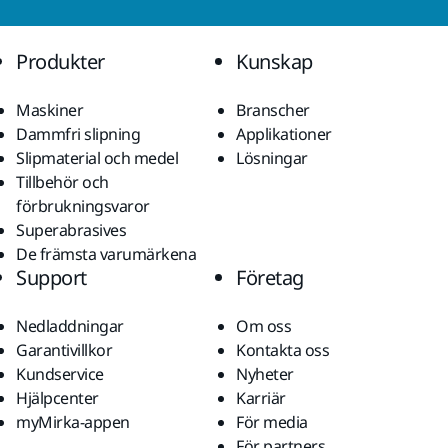
Produkter
Kunskap
Maskiner
Branscher
Dammfri slipning
Applikationer
Slipmaterial och medel
Lösningar
Tillbehör och
förbrukningsvaror
Superabrasives
De främsta varumärkena
Support
Företag
Nedladdningar
Om oss
Garantivillkor
Kontakta oss
Kundservice
Nyheter
Hjälpcenter
Karriär
myMirka-appen
För media
För partners