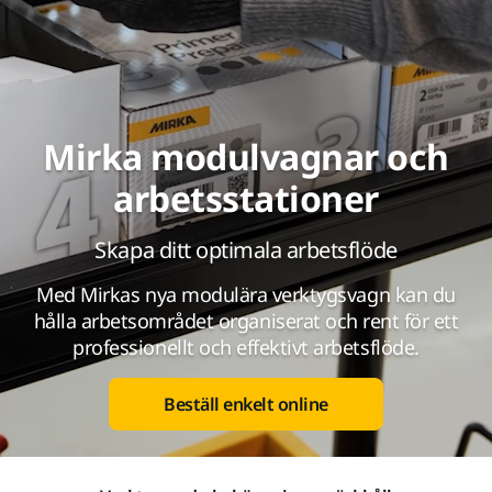
Mirka modulvagnar och
arbetsstationer
Skapa ditt optimala arbetsflöde
Med Mirkas nya modulära verktygsvagn kan du
hålla arbetsområdet organiserat och rent för ett
professionellt och effektivt arbetsflöde.
Beställ enkelt online