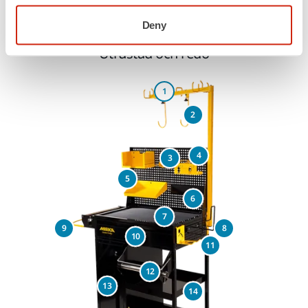
Deny
Solution Trolley II
Utrustad och redo
1
2
4
3
5
6
7
9
8
10
11
12
13
14