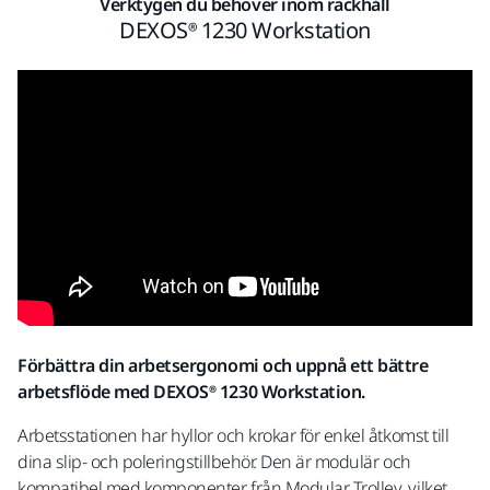
Verktygen du behöver inom räckhåll
DEXOS® 1230 Workstation
Förbättra din arbetsergonomi och uppnå ett bättre
arbetsflöde med DEXOS® 1230 Workstation.
Arbetsstationen har hyllor och krokar för enkel åtkomst till
dina slip- och poleringstillbehör. Den är modulär och
kompatibel med komponenter från Modular Trolley, vilket