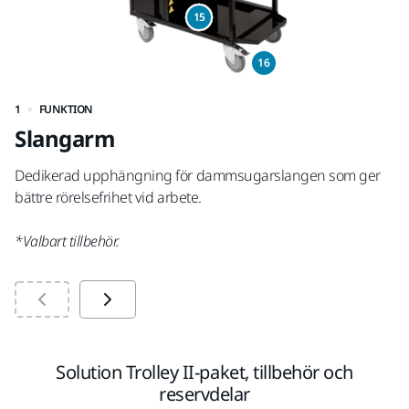
15
16
1
FUNKTION
2
Slangarm
V
Dedikerad upphängning för dammsugarslangen som ger
Kr
bättre rörelsefrihet vid arbete.
*V
*Valbart tillbehör.
Solution Trolley II-paket, tillbehör och
reservdelar