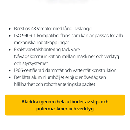
Borstlös 48 V motor med lång livslängd
ISO 9409-1‑kompatibel fläns som kan anpassas för alla
mekaniska robotkopplingar
Exakt varvtalshantering tack vare
tvåvägskommunikation mellan maskiner och verktyg
och styrsystemet
IP66-certifierad dammtät och vattentät konstruktion
Det lätta aluminiumhöljet erbjuder överlägsen
hållbarhet och robothanteringskapacitet
Bläddra igenom hela utbudet av slip- och
polermaskiner och verktyg