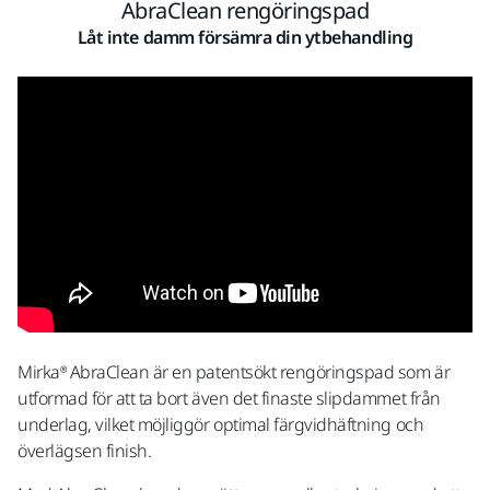
AbraClean rengöringspad
Låt inte damm försämra din ytbehandling
Mirka® AbraClean är en patentsökt rengöringspad som är
utformad för att ta bort även det finaste slipdammet från
underlag, vilket möjliggör optimal färgvidhäftning och
överlägsen finish.