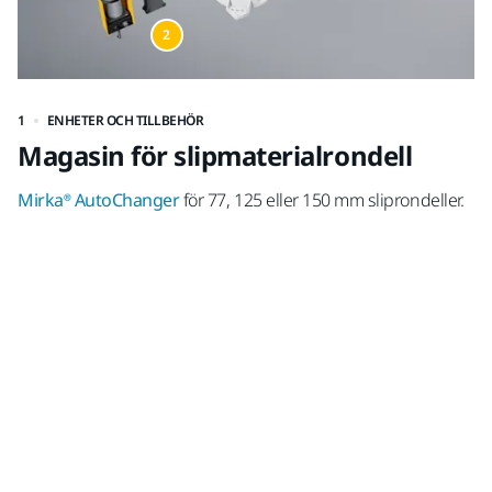
2
1
ENHETER OCH TILLBEHÖR
2
Magasin för slipmaterialrondell
E
Mirka® AutoChanger
för 77, 125 eller 150 mm sliprondeller.
M
bo
ha
kn