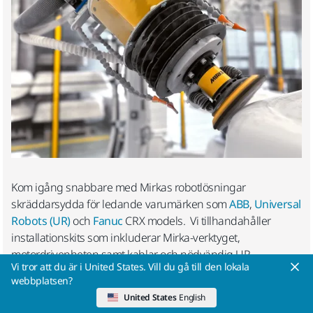
Kom igång snabbare med Mirkas robotlösningar
skräddarsydda för ledande varumärken som
ABB
,
Universal
Robots (UR)
och
Fanuc
CRX models. Vi tillhandahåller
installationskits som inkluderar Mirka-verktyget,
motordrivenheten samt kablar och nödvändig UR-
adapterfläns för varje robottyp. En provsats med Mirka
slipmaterial ingår också.