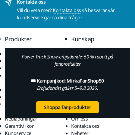
Kontakta oss
Vill du veta mer?
Kontakta oss
så besvarar vår
kundservice gärna dina frågor.
Produkter
Kunskap
Maskiner
Branscher
Power Truck Show-erbjudande: 50 % rabatt på
Dammfri slipning
Applikationer
fanprodukter
Slipmaterial och medel
Lösningar
Tillbehör och
🎟️ Kampanjkod: MirkaFanShop50
förbrukningsvaror
Erbjudandet gäller 5–9.8.2026.
Superabrasives
De främsta varumärkena
Support
Företag
Shoppa fanprodukter
Nedladdningar
Om oss
Garantivillkor
Kontakta oss
Kundservice
Nyheter