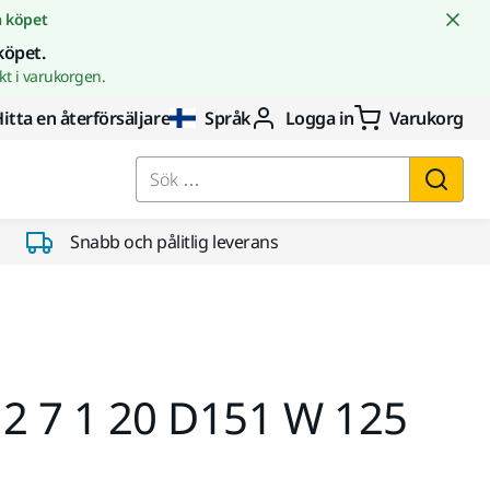
å köpet
köpet.
t i varukorgen.
itta en återförsäljare
Språk
Logga in
Varukorg
Sök …
Snabb och pålitlig leverans
,2 7 1 20 D151 W 125