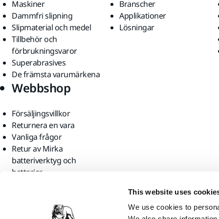
Maskiner
Branscher
Dammfri slipning
Applikationer
Slipmaterial och medel
Lösningar
Tillbehör och
förbrukningsvaror
Superabrasives
De främsta varumärkena
Webbshop
Försäljingsvillkor
Returnera en vara
Vanliga frågor
Retur av Mirka
batteriverktyg och
batterier
Hitta oss
This website uses cookie
We use cookies to personal
We also share information 