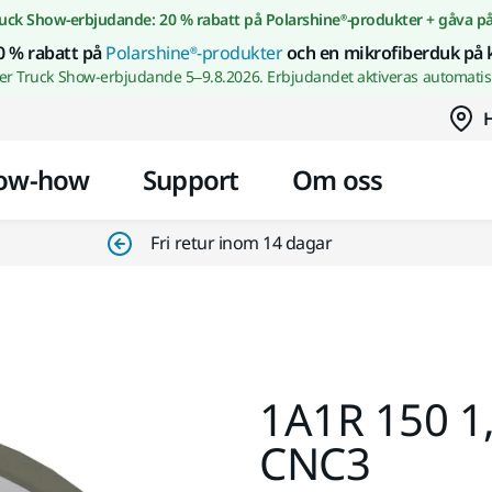
Gå till innehållet
uck Show-erbjudande: 20 % rabatt på Polarshine®-produkter + gåva p
0 % rabatt på
Polarshine®-produkter
och en mikrofiberduk på 
wer Truck Show-erbjudande 5–9.8.2026. Erbjudandet aktiveras automatisk
H
ow-how
Support
Om oss
Fri retur inom 14 dagar
1A1R 150 1
CNC3