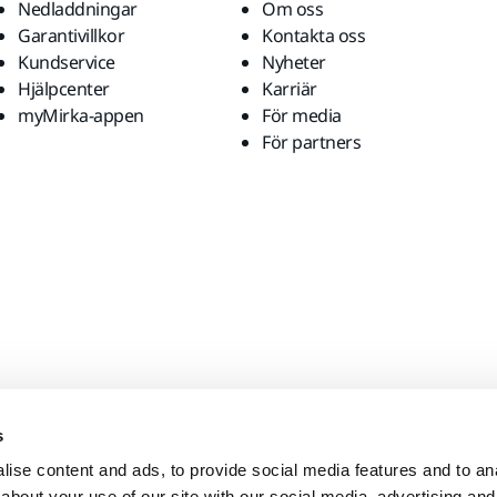
Nedladdningar
Om oss
Garantivillkor
Kontakta oss
Kundservice
Nyheter
Hjälpcenter
Karriär
myMirka-appen
För media
För partners
s
ise content and ads, to provide social media features and to anal
about your use of our site with our social media, advertising and