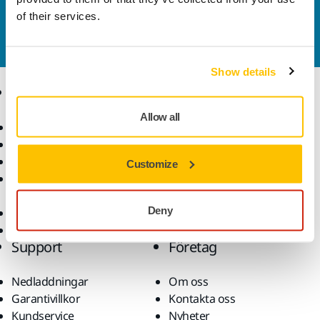
Kontakta oss
of their services.
Vill du veta mer?
Kontakta oss
så besvarar vår
kundservice gärna dina frågor.
Show details
Produkter
Kunskap
Allow all
Maskiner
Branscher
Dammfri slipning
Applikationer
Slipmaterial och medel
Lösningar
Customize
Tillbehör och
förbrukningsvaror
Deny
Superabrasives
De främsta varumärkena
Support
Företag
Nedladdningar
Om oss
Garantivillkor
Kontakta oss
Kundservice
Nyheter