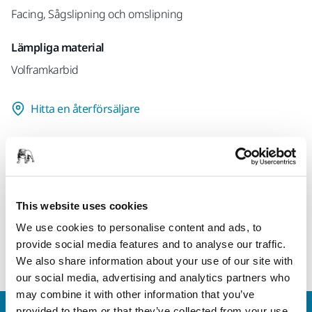
Facing, Sågslipning och omslipning
Lämpliga material
Volframkarbid
Hitta en återförsäljare
Produktinformation
Teknisk specifikation
This website uses cookies
We use cookies to personalise content and ads, to
provide social media features and to analyse our traffic.
Resin bond wheel for facing of carbide tipped circular saws
We also share information about your use of our site with
our social media, advertising and analytics partners who
may combine it with other information that you’ve
provided to them or that they’ve collected from your use