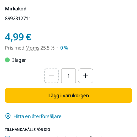
Mirkakod
8992312711
Pris med Moms 25,5 %
4,99 €
Pris med
Moms
25,5 %
0 %
I lager
Select quantity value
Lägg i varukorgen
Hitta en återförsäljare
TILLHANDAHÅLLS FÖR DIG