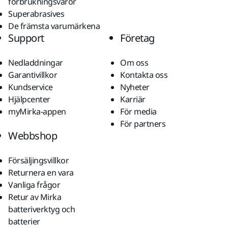
förbrukningsvaror
Superabrasives
De främsta varumärkena
Support
Företag
Nedladdningar
Om oss
Garantivillkor
Kontakta oss
Kundservice
Nyheter
Hjälpcenter
Karriär
myMirka-appen
För media
För partners
Webbshop
Försäljingsvillkor
Returnera en vara
Vanliga frågor
Retur av Mirka
batteriverktyg och
batterier