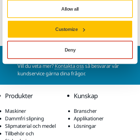
Bredd
27 mm
Allow all
Customize
Deny
Kontakta oss
Vill du veta mer?
Kontakta oss
så besvarar vår
kundservice gärna dina frågor.
Produkter
Kunskap
Maskiner
Branscher
Dammfri slipning
Applikationer
Slipmaterial och medel
Lösningar
Tillbehör och