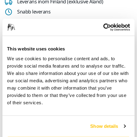
Leverans inom Finland (exklusive Åland)
Snabb leverans
Fri frakt över 49.90€ inkl.moms
Säker kortbetalning
Uppföljning av försändelse
This website uses cookies
Gör en retur enkelt på www.mirka.com/sv-
We use cookies to personalise content and ads, to
fi/support/returnera-en-vara/
provide social media features and to analyse our traffic.
We also share information about your use of our site with
our social media, advertising and analytics partners who
Teknisk specifikation
may combine it with other information that you’ve
provided to them or that they’ve collected from your use
Nedladdningar
of their services.
Längd
55 mm
Show details