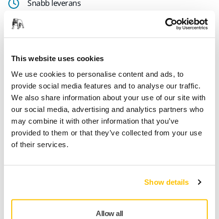
Snabb leverans
Fri frakt över 49.90€ inkl.moms
Säker kortbetalning
Uppföljning av försändelse
This website uses cookies
Gör en retur enkelt på www.mirka.com/sv-
We use cookies to personalise content and ads, to
fi/support/returnera-en-vara/
provide social media features and to analyse our traffic.
We also share information about your use of our site with
our social media, advertising and analytics partners who
may combine it with other information that you’ve
Teknisk specifikation
provided to them or that they’ve collected from your use
of their services.
Längd
100 mm
Show details
Bredd
70 mm
Allow all