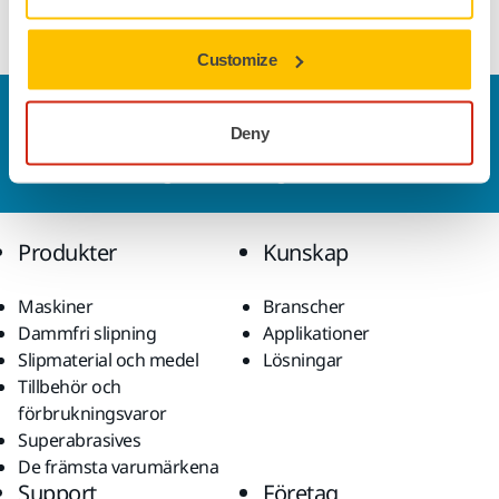
Customize
Kontakta oss
Deny
Vill du veta mer?
Kontakta oss
så besvarar vår
kundservice gärna dina frågor.
Produkter
Kunskap
Maskiner
Branscher
Dammfri slipning
Applikationer
Slipmaterial och medel
Lösningar
Tillbehör och
förbrukningsvaror
Superabrasives
De främsta varumärkena
Support
Företag