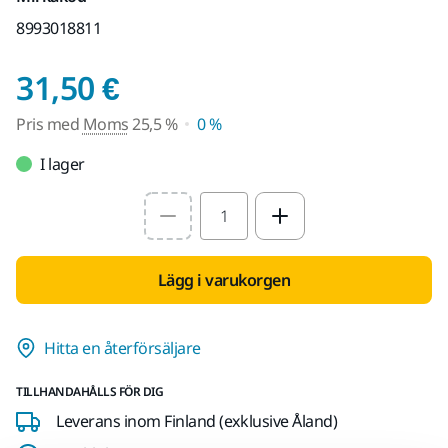
8993018811
Pris med Moms 25,5 
31,50 €
Pris med
Moms
25,5 %
0 %
I lager
Select quantity value
Lägg i varukorgen
Hitta en återförsäljare
TILLHANDAHÅLLS FÖR DIG
Leverans inom Finland (exklusive Åland)